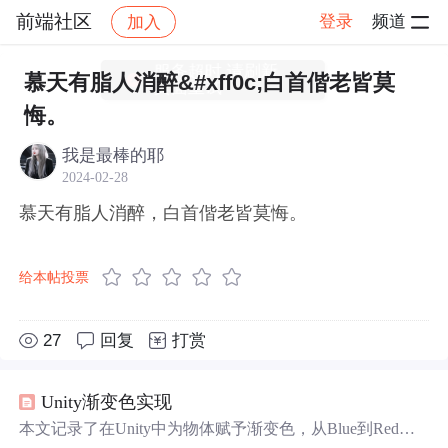
前端社区
登录
频道
加入
帖子详情
社区
前端社区
感慨
服务超时,请刷新
慕天有脂人消醉&#xff0c;白首偕老皆莫
页面重试
悔。
我是最棒的耶
2024-02-28
慕天有脂人消醉，白首偕老皆莫悔。
给本帖投票
27
回复
打赏
Unity渐变色实现
本文记录了在Unity中为物体赋予渐变色，从Blue到Red的