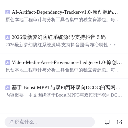
过程。原本的代码通过调整颜色比例实现了从Red到Blue的
渐变，但要反转效果，错误地尝试直接取反RGB值。正确
AI-Artifact-Dependency-Tracker-v1.0-原创源码与文档.zip
方法是改变颜色的归一化值，通过1-（颜色比例）来实现
颜色范围的反转，从而达到预期的Blue到Red的云图效果。
原创本地工程审计与分析工具合集中的独立资源包。每个
ZIP包含完整源码、3项自动化测试、可复现合成示例、离
线HTML、JSON与SVG报告、1080×720真实运行效果图、
2026最新梦幻防红系统源码/支持抖音圆码
README、运行说明、功能清单、MIT License及原创与授
权声明。解压后进入project目录，执行npm test验证算法，
2026最新梦幻防红系统源码/支持抖音圆码 核心特性： • 多
执行npm run report生成报告，也可通过本地静态服务器打
域名池智能切换，防拦截率99%+ • 抖音官方API对接，生
开网页。运行时零第三方依赖，不包含热点产品或开源项
成真正小程序码 • 完整API接口，支持第三方集成 • 实时数
目源码、Logo、官方截图、论文、生产日志或其他受限素
Video-Media-Asset-Provenance-Ledger-v1.0-原创源码与文档.zip
据统计，多维度分析报表 • 积分系统+邀请返利，运营利器
材。适合前端开发、AI应用工程、测试审计和课程实践。
原创本地工程审计与分析工具合集中的独立资源包。每个
ZIP包含完整源码、3项自动化测试、可复现合成示例、离
线HTML、JSON与SVG报告、1080×720真实运行效果图、
基于 Boost MPPT与双PI闭环双向DCDC的离网光伏储能系统动力学建模及稳态特性分析（Simulink仿真实现）
README、运行说明、功能清单、MIT License及原创与授
权声明。解压后进入project目录，执行npm test验证算法，
内容概要：本文围绕基于Boost MPPT与双PI闭环双向DC-D
执行npm run report生成报告，也可通过本地静态服务器打
C的离网光伏储能系统展开，系统性地研究了其动力学建
开网页。运行时零第三方依赖，不包含热点产品或开源项
模与稳态特性分析，并通过Simulink平台实现了完整的仿真
目源码、Logo、官方截图、论文、生产日志或其他受限素
验证。研究构建了涵盖光伏阵列、最大功率点跟踪（MPP
材。适合前端开发、AI应用工程、测试审计和课程实践。
T）控制、双向DC-DC变换器及储能电池的整体系统架
说点什么…
构，采用Boost电路实现高效MPPT控制，并引入电压-电流