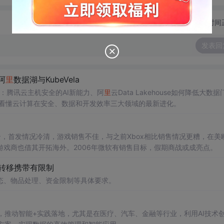
切换为时间
发表回
阿
里
数据湖与KubeVela
读：腾讯云主机安全的AI新能力、阿
里
云Data Lakehouse如何降低大数据
一篇看懂云计算在安全、数据和开发效率三大领域的最新进化。
阴云，首发情况冷清，游戏销售不佳，与之前Xbox相比销售情况更糟，在美
戏商也借其开拓海外。2006年微软有销售目标，假期商战或成亮点。
品转移携带有限制
态、物品处理、资金限制等具体要求。
管理，推动智能+实践落地，尤其是在医疗、汽车、金融等行业，利用AI技术