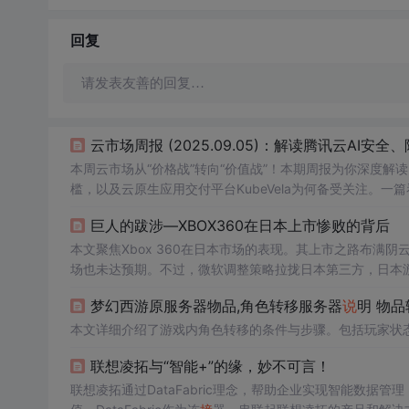
回复
请发表友善的回复…
云市场周报 (2025.09.05)：解读腾讯云AI安全、
本周云市场从“价格战”转向“价值战”！本期周报为你深度解
槛，以及云原生应用交付平台KubeVela为何备受关注。
巨人的跋涉—XBOX360在日本上市惨败的背后
本文聚焦Xbox 360在日本市场的表现。其上市之路布满
场也未达预期。不过，微软调整策略拉拢日本第三方，日本游
梦幻西游原服务器物品,角色转移服务器
说
明 物
本文详细介绍了游戏内角色转移的条件与步骤。包括玩家状
联想凌拓与“智能+”的缘，妙不可言！
联想凌拓通过DataFabric理念，帮助企业实现智能数据