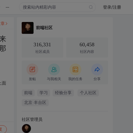
...
录
登录/注册
文章
前端社区
来
316,331
60,458
那
社区成员
社区内容
发帖
与我相关
我的任务
分享
上面
前端
学习
经验分享
个人社区
北京·丰台区
社区管理员
复