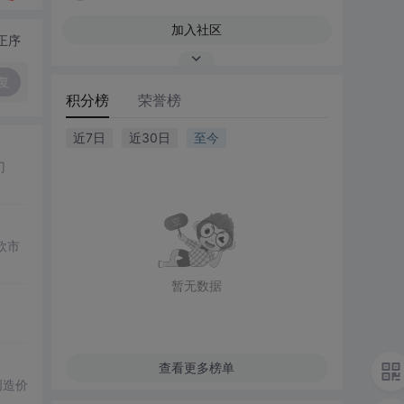
加入社区
正序
复
积分榜
荣誉榜
近7日
近30日
至今
门
欧市
暂无数据
查看更多榜单
创造价