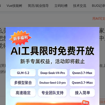
N
Vue技能树
简历/就业指导
立码吐槽
技术交流
BUG记
用AI写
么美丽的画作在发光我哭到太平洋周围国家
把您绑在上面等待天使下来接您，在人生中
觉得：人间值得。
我哭到太平洋周围国家来通缉我，我要到神坛上安个小椅子把您绑在
您的画我就觉得：人间值得。
转发到动态
举报
写回