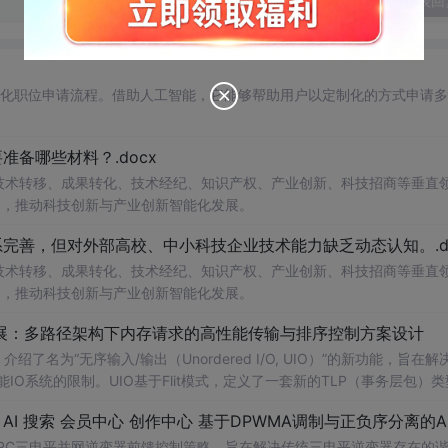
发表回
自动化职位申请流程。借助人工智能，它能够帮助用户以定制化的方式申请
备哪些材料？.docx
在技术转移、成果转化、技术经纪、知识产权、产业创新、科技招商等垂直
案，推动科技创新与产业创新智能化发展。
完善，但对外部高校、中小科技企业技术能力缺乏动态认知。.do
在技术转移、成果转化、技术经纪、知识产权、产业创新、科技招商等垂直
案，推动科技创新与产业创新智能化发展。
/O扩展：多路径架构下内存请求的高性能传输与排序控制方案设计
了名为“无序输入/输出（Unordered I/O, UIO）”的新功能，旨在解
能IO系统的限制。UIO基于Flit模式，定义了一套新的TLP（事务层包）
持多路径路由、提升系统效率并兼容现有
生
产者-消费者模型。文档详细说明了
NPC三电平并网逆变器前馈控制策略，旨在解决传统三电平逆变器存在的