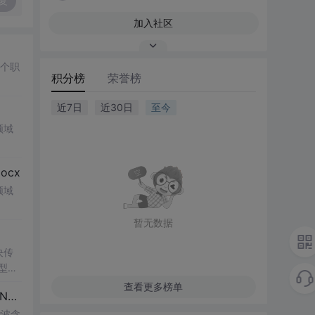
复
加入社区
多个职
积分榜
荣誉榜
近7日
近30日
至今
领域
cx
领域
暂无数据
决传
类型和
UI
查看更多榜单
博客 下载 社区 AtomGit 模型市场 搜CSDN 搜索 AI 搜索 会员中心 创作中心 基于DPWMA调制与正负序分离的ANPC三电平并网逆变器前馈控制策略研究（Simulink仿真实现）
谐波含