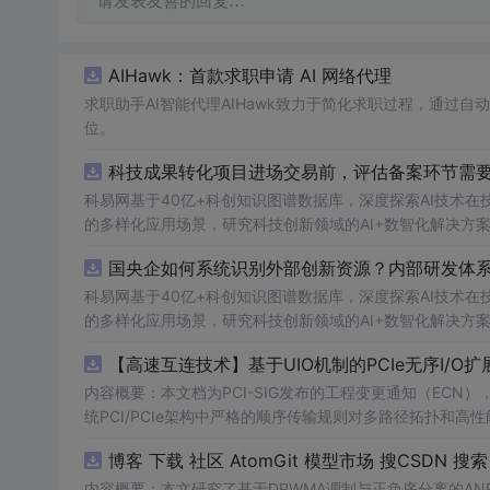
请发表友善的回复…
AIHawk：首款求职申请 AI 网络代理
求职助手AI智能代理AIHawk致力于简化求职过程，通过
位。
科技成果转化项目进场交易前，评估备案环节需要准
科易网基于40亿+科创知识图谱数据库，深度探索AI技术
的多样化应用场景，研究科技创新领域的AI+数智化解决方
国央企如何系统识别外部创新资源？内部研发体系
科易网基于40亿+科创知识图谱数据库，深度探索AI技术
的多样化应用场景，研究科技创新领域的AI+数智化解决方
【高速互连技术】基于UIO机制的PCIe无序I
内容概要：本文档为PCI-SIG发布的工程变更通知（ECN），介绍
统PCI/PCIe架构中严格的顺序传输规则对多路径拓扑和高性
规则，允许请求方（Requester）自主管理数据顺序，支
O
内容概要：本文研究了基于DPWMA调制与正负序分离的A