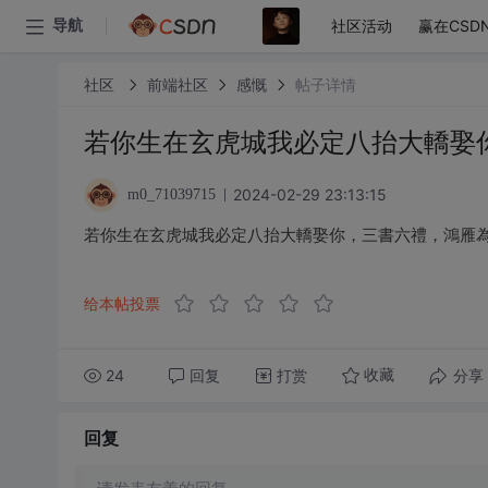
社区活动
赢在CSD
导航
社区
前端社区
感慨
帖子详情
若你生在玄虎城我必定八抬大轎娶
2024-02-29 23:13:15
m0_71039715
若你生在玄虎城我必定八抬大轎娶你，三書六禮，鴻雁
给本帖投票
24
回复
打赏
分享
收藏
回复