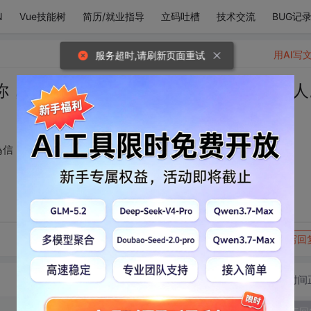
N
Vue技能树
简历/就业指导
立码吐槽
技术交流
BUG记
用AI写
服务超时,请刷新页面重试
你，三書六禮，鴻雁為信，一生一世一雙人
為信，一生一世一雙人。
转发到动态
举报
写回
切换为时间