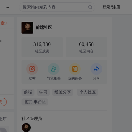
...
录
登录/注册
文章
前端社区
。
316,330
60,458
社区成员
社区内容
发帖
与我相关
我的任务
分享
前端
学习
经验分享
个人社区
复
北京·丰台区
社区管理员
正序