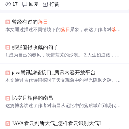
17
回复
打赏
曾经有过的
落日
本文通过描述不同情境下的
落日
景象，表达了作者对
落日
美的感悟。从田园到城市，从童年到晚年，
落日
总是给人
以温暖和慰藉，引发人们对生活的思考。
那些值得收藏的句子
1.成为自己的春风，吹进荒芜的沙漠。 2.人生如逆旅，我
亦是行人。 3.与其互为人间，不如自成宇宙。 4.给时光以
生命，给岁月以文明。——刘慈欣 《三体》 5.我们都是阴
java腾讯滤镜接口_腾讯内容开放平台
沟里的虫子,但总还是得有人仰望星空. ——刘慈欣 《三
体》 6.弱小和无知从来都不是生存的障碍，傲慢才是。
本文通过古代诗词探讨了天文现象中的星光隐退之谜。解
——刘慈欣 《三体》 7.庄颜：“我觉得它像。晚霞的眼睛”
释了为何地平线附近的星星在太阳
升起
或满月出现时变得
罗辑：“你怎么不说是朝霞的眼睛” 庄颜：...
不可见，涉及到大气散射和消光的概念。并通过历史事件
忆岁月相伴的南昌
展示了光污染对天文观测的影响。
这篇博客讲述了作者对南昌从记忆中的落后城市到现代化
大都市的印象转变。南昌以其八一军旗
升起
的历史、赣江
和抚河的美景、独特的八一大桥以及桥头的白猫黑猫雕
JAVA看云判断天气_怎样看云识别天气?
像、生态与候鸟和谐共处的景象，展现出其独特的魅力。