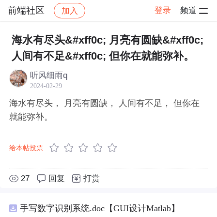
前端社区
登录
频道
加入
帖子详情
社区
前端社区
感慨
海水有尽头&#xff0c; 月亮有圆缺&#xff0c;
人间有不足&#xff0c; 但你在就能弥补。
听风细雨q
2024-02-29
海水有尽头， 月亮有圆缺， 人间有不足， 但你在
就能弥补。
给本帖投票
27
回复
打赏
手写数字识别系统.doc【GUI设计Matlab】