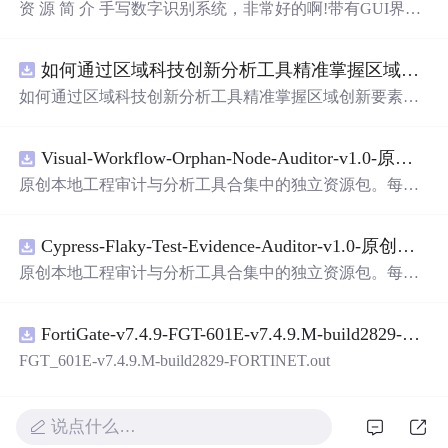
资 源 简 介 手写数字识别系统，非常好的啊!带有GUI界
面，使用方便! 详 情 说 明 用这个手写数字识别系统，你可
以轻松地识别手写数字。这个系统不仅功能强大，而且还
如何通过区域科技创新分析工具精准掌握区域创新要素分布与产业链融合现状？.docx
带有直观的图形用户界面（GUI），非常容易使用。你只
需要将手写数字输入系统，它将立即给出准确的识别结
如何通过区域科技创新分析工具精准掌握区域创新要素分
果。这个系统可以在各种场景中使用，无论是学校、工作
布与产业链融合现状？
还是日常生活，都能为你提供快速和准确的识别服务。它
是一个非常方便和实用的工具，你一定会喜欢它的！
Visual-Workflow-Orphan-Node-Auditor-v1.0-原创源码与文档.zip
原创本地工程审计与分析工具合集中的独立资源包。每个
ZIP包含完整源码、3项自动化测试、可复现合成示例、离
线HTML、JSON与SVG报告、1080×720真实运行效果图、
Cypress-Flaky-Test-Evidence-Auditor-v1.0-原创源码与文档.zip
README、运行说明、功能清单、MIT License及原创与授
权声明。解压后进入project目录，执行npm test验证算法，
原创本地工程审计与分析工具合集中的独立资源包。每个
执行npm run report生成报告，也可通过本地静态服务器打
ZIP包含完整源码、3项自动化测试、可复现合成示例、离
开网页。运行时零第三方依赖，不包含热点产品或开源项
线HTML、JSON与SVG报告、1080×720真实运行效果图、
目源码、Logo、官方截图、论文、生产日志或其他受限素
FortiGate-v7.4.9-FGT-601E-v7.4.9.M-build2829-FORTINET.out
README、运行说明、功能清单、MIT License及原创与授
材。适合前端开发、AI应用工程、测试审计和课程实践。
权声明。解压后进入project目录，执行npm test验证算法，
FGT_601E-v7.4.9.M-build2829-FORTINET.out
执行npm run report生成报告，也可通过本地静态服务器打
开网页。运行时零第三方依赖，不包含热点产品或开源项
目源码、Logo、官方截图、论文、生产日志或其他受限素
说点什么…
材。适合前端开发、AI应用工程、测试审计和课程实践。