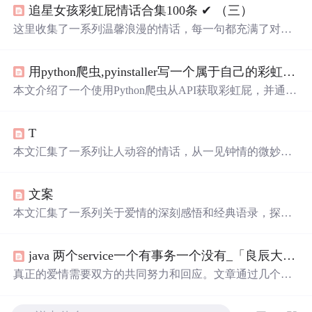
追星女孩彩虹屁情话合集100条 ✔︎ （三）
这里收集了一系列温馨浪漫的情话，每一句都充满了对爱
的细腻描绘，从月光到星光，从微
笑
到眼神，每一刻的感
动都被精心记录下来。
用python爬虫,pyinstaller写一个属于自己的彩虹屁生成器！（链接在文末自取）
本文介绍了一个使用Python爬虫从API获取彩虹屁，并通过
tkinter模块创建GUI的彩虹屁生成器。该程序经pyinstaller打
包后，可在无Python环境下运行。
T
本文汇集了一系列让人动容的情话，从一见钟情的微妙到
日久生情的沉淀，每一句话都承载着深深的情感。这里有
对爱情细腻的描绘，也有对爱人深情的告白，每一段文字
文案
都能触动人心。
本文汇集了一系列关于爱情的深刻感悟和经典语录，探讨
了爱情中的坚持与放手、勇敢与胆怯，以及如何面对感情
中的种种挑战。
java 两个service一个有事务一个没有_「良辰大叔」一个男人心里有没有你，就看这两个字...
真正的爱情需要双方的共同努力和回应。文章通过几个维
度探讨了在感情世界里主动联系的重要性，并强调了相互
之间的关注和支持对于维持长久关系的意义。