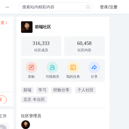
...
录
登录/注册
文章
前端社区
316,333
60,458
社区成员
社区内容
发帖
与我相关
我的任务
分享
前端
学习
经验分享
个人社区
复
北京·丰台区
社区管理员
正序