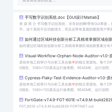
请发表友善的回复…
手写数字识别系统.doc【GUI设计Matlab】
资 源 简 介 手写数字识别系统，非常好的啊!带有GUI界面
字。这个系统不仅功能强大，而且还带有直观的图形用户界面
的识别结果。这个系统可以在各种场景
中
使用，无论是学校
如何通过区域科技创新分析工具精准掌握区域创新要
便和实用的工具，你一定会喜欢它的！
如何通过区域科技创新分析工具精准掌握区域创新要素分布
Visual-Workflow-Orphan-Node-Auditor-v1
原创本地工程审计与分析工具合集
中
的独立资源包。每个ZI
G报告、1080×720真实运行效果图、README、运行说明、功
m test验证算法，执行npm run report生成报
Cypress-Flaky-Test-Evidence-Auditor-v1
源码、Logo、官方截图、论文、生产日志或其他受限素材
原创本地工程审计与分析工具合集
中
的独立资源包。每个ZI
G报告、1080×720真实运行效果图、README、运行说明、功
m test验证算法，执行npm run report生成报
FortiGate-v7.4.9-FGT-601E-v7.4.9.M-build28
源码、Logo、官方截图、论文、生产日志或其他受限素材
FGT_601E-v7.4.9.M-build2829-FORTINET.out