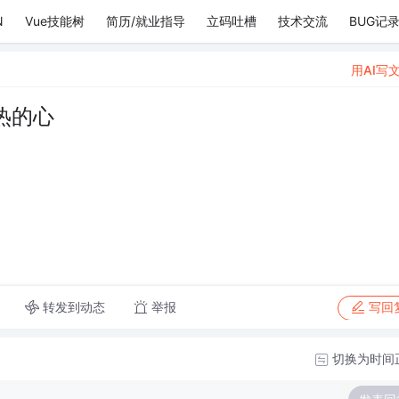
N
Vue技能树
简历/就业指导
立码吐槽
技术交流
BUG记
用AI写
热的心
转发到动态
举报
写回
切换为时间