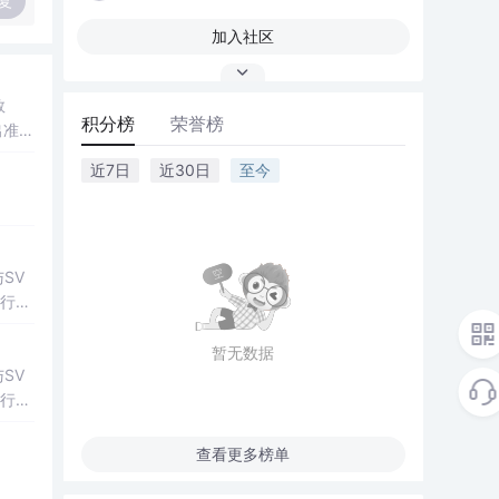
复
加入社区
数
积分榜
荣誉榜
出准确
常方
近7日
近30日
至今
SV
行np
项目
暂无数据
SV
行np
项目
查看更多榜单