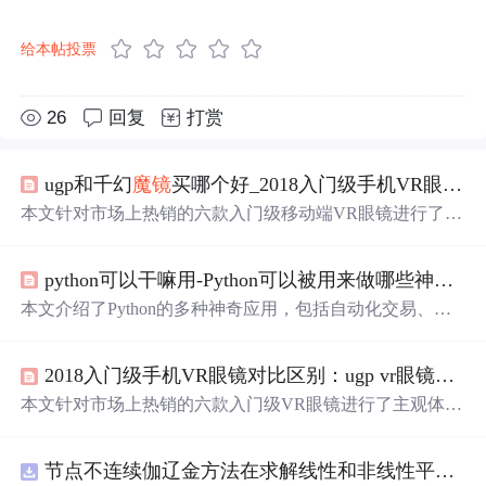
给本帖投票
26
回复
打赏
ugp和千幻
魔镜
买哪个好_2018入门级手机VR眼镜对比区别：目前哪个vr眼镜牌子效果更好？选哪款vr眼镜性价比高，求推荐2017...
本文针对市场上热销的六款入门级移动端VR眼镜进行了主
观体验评测，包括画面失真度、沉浸感受等多个方面。综
合评分结果显示，UGP4代表现最佳，而小米VR玩具版得
python可以干嘛用-Python可以被用来做哪些神奇好玩的事情
分较低。此外，文章还探讨了影响VR体验的因素，如视场
角大小、瞳距调节等。
本文介绍了Python的多种神奇应用，包括自动化交易、程
序员式浪漫表达、打造
魔镜
、
网购
选品、生成人工智能
世
界
名画等。还提到Python是数据科学家常用语言，岗位需
2018入门级手机VR眼镜对比区别：ugp vr眼镜怎么样？目前哪个vr眼镜牌子效果更好，vr眼镜选哪款？
求大。最后给出零基础入门建议，如学语法、做项目、了
解库和与伙伴学习。
本文针对市场上热销的六款入门级VR眼镜进行了主观体验
评测，包括小米VR玩具版、UGP4代等。从画面失真度、
沉浸感受等多个维度进行对比，揭示了不同产品的优缺
节点不连续伽辽金方法在求解线性和非线性平流方程中的一维实现（Matlab代码实现）
点。