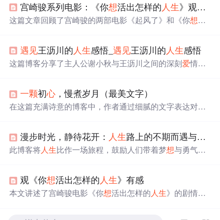
宫崎骏系列电影：《你
想
活出怎样的
人生
》观后感
这篇文章回顾了宫崎骏的两部电影《起风了》和《你
想
活
出怎样的
人生
》，探讨了电影中的剧情、音乐对观者的触
动，以及电影中关于
人生
选择和纯真
美好
的主题。作者分
遇见
王沥川的
人生
感悟_
遇见
王沥川的
人生
感悟
享了观影感受和个人成长的共鸣，特别是塔主人的台词引
发了对
人生
道路的思考。
这篇博客分享了主人公谢小秋与王沥川之间的深刻
爱
情故
事，揭示了
人生
中的失落与希望，
爱
情的炽烈与冰冷。谢
小秋对王沥川无私的
爱
，以及面对
爱
情的勇敢和执着，展
一颗
初
心
，慢煮岁月（最美文字）
现了人性的
美好
与坚韧。故事中充满了对
爱
情的哲思，如
爱
情是进行时，不是过去式，每个结局都是新开始等，让
在这篇充满诗意的博客中，作者通过细腻的文字表达对生
人深思
人生
与感情的真谛。
活的感悟，探讨了
遇见
更好的自己与他人的重要性。文章
强调了珍惜每一次相遇，无论是快乐还是悲伤的记忆都值
漫步时光，静待花开：
人生
路上的不期而遇与豁然开朗
得珍藏。它鼓励读者用
一颗
如莲般纯净的
心
去感受生活，
相信岁月有记忆，年华有轮回。文中提及了每个人
心
中的
此博客将
人生
比作一场旅程，鼓励人们带着梦
想
与勇气启
故事与离别，以及如何在岁月的流转中保持内
心
的平静与
程，在探索经历中学会理解、宽容与放下。强调最美的
遇
美好
。作者通过描绘阳光下眺望远方的场景，表达了对过
见
往往不经意，随着成长视野会开阔，要珍惜当下、释怀
往时光的怀念与对未来的憧憬，强调了简静岁月的
美好
。
观《你
想
活出怎样的
人生
》有感
执念，保持平和坚定的
心
，静待
人生
美好
绽放。
本文讲述了宫崎骏电影《你
想
活出怎样的
人生
》的剧情梗
概，以及它基于原著小说的深度解读。影片通过二战背景
下的奇幻冒险，探讨了友情、贫富、歧视等主题，以及主