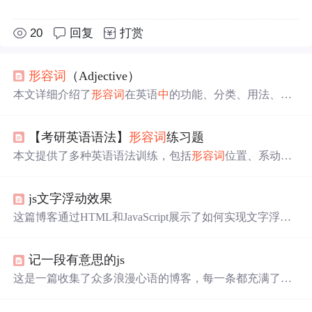
20
回复
打赏
形容
词
（Adjective）
本文详细介绍了
形容
词
在英语
中
的功能、分类、用法、特
殊用法、常见搭配以及文化语境
中
的应用。通过各种练习
和应用示例，帮助读者掌握
形容
词
的正确使用，包括
形容
【考研英语语法】
形容
词
练习题
词
的位置、比较级和最高级的规则，以及如何在描述人
物、地点和事物时恰当地使用
形容
词
。
本文提供了多种英语语法训练，包括
形容
词
位置、系动词+
形容
词
、ed和ing形式、比较级、The+
形容
词
用法、国家相
关
形容
词
、ly结尾
形容
词
、
形容
词
作补语、特殊
形容
词
位
js文字浮动效果
置及复合
形容
词
短语等练习，旨在提升英语语法能力。
这篇博客通过HTML和JavaScript展示了如何实现文字浮动
的效果。作者利用CSS设置元素的绝对定位，JavaScript则
用来随机生成文字的初始位置和透明度变化，营造出文字
记一段有意思的js
在页面上随机飘动的视觉效果。此外，文
中
还包含了对CS
S样式和JavaScript事件监听的运用，增加了互动性和趣味
这是一篇收集了众多浪漫心语的博客，每一条都充满了甜
性。
蜜和温情，表达了作者对某人的深深喜爱。从
星
辰大海到
日常生活，从诗词歌赋到甜蜜日常，字里行间透露出对你