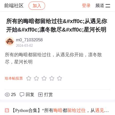
前端社区
登录
频道
加入
帖子详情
社区
前端社区
感慨
所有的晦暗都留给过往&#xff0c;从遇见你
开始&#xff0c;凛冬散尽&#xff0c;星河长明
m0_71032058
2024-03-02
所有的晦暗都留给过往，从遇见你开始，凛冬散
尽，星河长明
给本帖投票
25
回复
打赏
【Python合集】“所有
晦暗
都
留给
过往
，从
遇见
你开