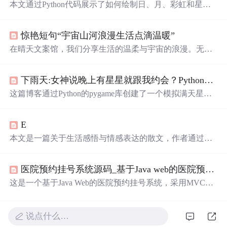
本文通过Python代码展示了如何绘制日、月、彩虹和星光
的美丽场景，利用turtle库创建出视觉效果。代码简洁易
懂，适合初学者。同时，文章还分享了与星空、月亮相关
惊艳短句“宇宙山河浪漫生活点滴温暖”
的诗意句子，增添艺术气息。
在晴天文案馆，我们分享生活的温柔与宇宙的浪漫。无论
是难过时的一块糖，还是睡前的原谅与醒来后的新生，都
让生活充满意义。
遇见
的天意，拥有的幸运，都是生活赐
下雨天:女神说晚上有星星就跟我约会？Python带你绘制满天
予的礼物。
这篇博客通过Python的pygame库创建了一个模拟满天星闪
烁并移动的效果，带领读者体验一场视觉上的星空盛宴。
代码中详细展示了如何设置窗口、绘制星星并实现它们的
E
动态移动，为编程爱好者提供了一次浪漫与技术的完美结
合。
本文是一篇关于生活感悟与情感表达的散文，作者通过诗
意的语言描绘了人们对美好生活的向往，包括对爱情、自
由、自然美景的追求，以及内心深处对平静与幸福的渴
医院预约挂号系统源码_基于Java web的医院预约挂号系统
望。
这是一个基于Java Web的医院预约挂号系统，采用MVC设
计模式，使用jsp、servlet、javabean等技术，适用于课程设
计学习。系统包含用户登录、注册及预约挂号信息的管理
功能。
说点什么…