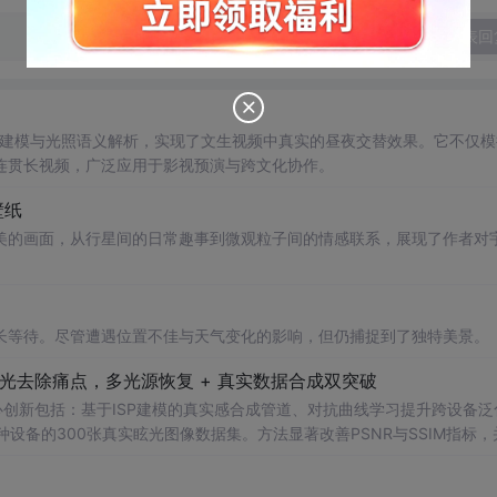
发表回
时空联合建模与光照语义解析，实现了文生视频中真实的昼夜交替效果。它不仅
连贯长视频，广泛应用于影视预演与跨文化协作。
壁纸
美的画面，从行星间的日常趣事到微观粒子间的情感联系，展现了作者对
长等待。尽管遭遇位置不佳与天气变化的影响，但仍捕捉到了独特美景。
镜头眩光去除痛点，多光源恢复 + 真实数据合成双突破
核心创新包括：基于ISP建模的真实感合成管道、对抗曲线学习提升跨设备泛
设备的300张真实眩光图像数据集。方法显著改善PSNR与SSIM指标，