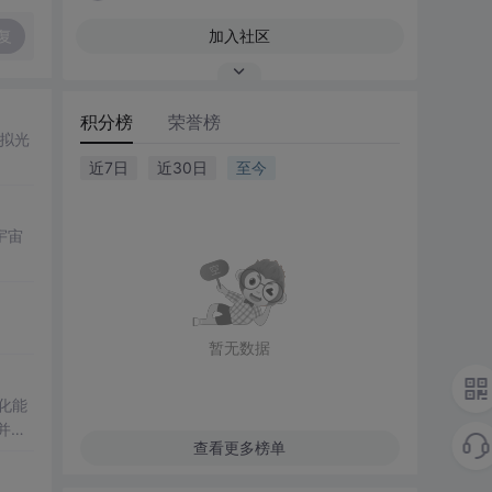
复
加入社区
积分榜
荣誉榜
模拟光
近7日
近30日
至今
宇宙
暂无数据
化能
并增
查看更多榜单