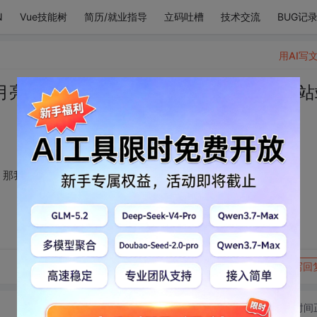
N
Vue技能树
简历/就业指导
立码吐槽
技术交流
BUG记
用AI写
月亮和星星没空的话，那我们就去路灯下站
那我们就去路灯下站站~
转发到动态
举报
写回
切换为时间