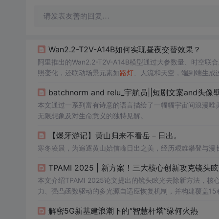
请发表友善的回复…
Wan2.2-T2V-A14B如何实现昼夜交替效果？
阿里推出的Wan2.2-T2V-A14B模型通过大参数量、
照变化，还联动场景元素如
路灯
、人流和天空，端到端生成
batchnorm and relu_宇航员||短剧文案and头像
本文通过一系列富有诗意的语言描绘了一幅幅宇宙间浪漫唯
无限想象及对生命意义的独特见解。
【爆牙游记】黄山归来不看岳－日出。
寒冬凌晨，为追逐黄山始信峰日出之美，经历艰难攀登与漫
TPAMI 2025 | 新方案！三大核心创新攻克
本文介绍TPAMI 2025论文提出的镜头眩光去除新方法，
力、强凸函数驱动的多光源自适应恢复机制，并构建覆盖15种
强下游视觉任务（如目标检测）鲁棒性。
解密5G新基建浪潮下的“智慧杆塔”缘何火热