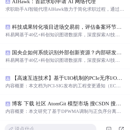
AIHawk：首款求职申请 AI 网络代理
求职助手AI智能代理AIHawk致力于简化求职过程，通过自
动化职位申请流程。借助人工智能，它能够帮助用户以定
制化的方式申请多个职位。
科技成果转化项目进场交易前，评估备案环节需要准备哪些材料？.docx
科易网基于40亿+科创知识图谱数据库，深度探索AI技术
在技术转移、成果转化、技术经纪、知识产权、产业创
新、科技招商等垂直领域的多样化应用场景，研究科技创
国央企如何系统识别外部创新资源？内部研发体系完善，但对外部高校、中小科技企业技术能力缺乏动态认知。.docx
新领域的AI+数智化解决方案，推动科技创新与产业创新
智能化发展。
科易网基于40亿+科创知识图谱数据库，深度探索AI技术
在技术转移、成果转化、技术经纪、知识产权、产业创
新、科技招商等垂直领域的多样化应用场景，研究科技创
【高速互连技术】基于UIO机制的PCIe无序I/O扩展：多路径架构下内存请求的高性能传输与排序控制方案设计
新领域的AI+数智化解决方案，推动科技创新与产业创新
智能化发展。
内容概要：本文档为PCI-SIG发布的工程变更通知（EC
N），介绍了名为“无序输入/输出（Unordered I/O, UIO）”
的新功能，旨在解决传统PCI/PCIe架构中严格的顺序传输
博客 下载 社区 AtomGit 模型市场 搜CSDN 搜索 AI 搜索 会员中心 创作中心 基于DPWMA调制与正负序分离的ANPC三电平并网逆变器前馈控制策略研究（Simulink仿真实现）
规则对多路径拓扑和高性能IO系统的限制。UIO基于Flit模
式，定义了一套新的TLP（事务层包）类型和规则，允许
内容概要：本文研究了基于DPWMA调制与正负序分离的
请求方（Requester）自主管理数据顺序，支持多路径路
ANPC三电平并网逆变器前馈控制策略，旨在解决传统三
由、提升系统效率并兼容现有生产者-消费者模型。文档详
电平逆变器存在的谐波含量高、电网不平衡工况适应性差
细说明了UIO
说点什么…
及动态响应速度不足等问题。通过采用有源中点箝位（AN