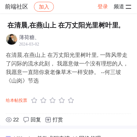
前端社区
登录
频道
加入
帖子详情
社区
前端社区
感慨
在清晨,在燕山上 在万丈阳光里树叶里,
薄荷糖、
2024-03-02
在清晨,在燕山上 在万丈阳光里树叶里, 一阵风带走
了闪际的流水此刻， 我愿意做一个没有理想的人，
我愿意一直陪你衰老像草木一样安静。 --何三坡
《山岗》节选
给本帖投票
22
回复
打赏