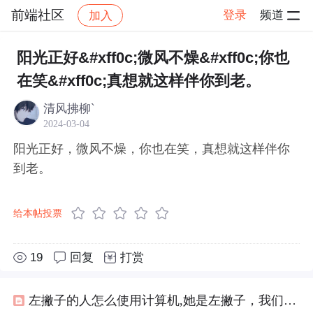
前端社区
登录
频道
加入
帖子详情
社区
前端社区
感慨
阳光正好&#xff0c;微风不燥&#xff0c;你也
在笑&#xff0c;真想就这样伴你到老。
清风拂柳`
2024-03-04
阳光正好，微风不燥，你也在笑，真想就这样伴你
到老。
给本帖投票
19
回复
打赏
左撇子的人怎么使用计算机,她是左撇子，我们吃饭都可以手牵手