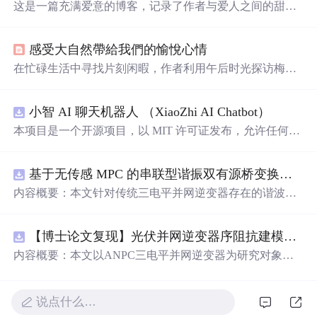
这是一篇充满爱意的博客，记录了作者与爱人之间的甜蜜
点滴，从日常生活中的相互关心到重要的日子，表达了对
彼此深深的爱意和承诺。文章强调了幸福就是找到那个温
感受大自然帶給我們的愉悅心情
暖的人，一起经历生活的点点滴滴，无论风雨，都愿意携
手共度。
在忙碌生活中寻找片刻闲暇，作者利用午后时光探访梅
湖，体验春色的宁静与美丽。沿途欣赏苏式园林特色，穿
过长廊，惊喜发现一片桃花盛开的桃林，感受
阳光
洒在花
小智 AI 聊天机器人 （XiaoZhi AI Chatbot）
瓣上的温暖与生命力。与两位年轻女孩相遇，她们在桃花
丛中留下青春的
笑
容，共同沉浸在春光中。文章以诗意的
本项目是一个开源项目，以 MIT 许可证发布，允许任何人
语言描绘了春天的魅力，强调内心的
阳光
与积极心态的重
免费使用，并可以用于商业用途。 我们希望通过这个项
要性。
目，能够帮助更多人入门 AI 硬件开发，了解如何将当下飞
基于无传感 MPC 的串联型谐振双有源桥变换器动态性能优化（Simulink仿真实现）
速发展的大语言模型应用到实际的硬件设备中。无论你是
对 AI 感兴趣的学生，还是想要探索新技术的开发者，都可
内容概要：本文针对传统三电平并网逆变器存在的谐波含
以通过这个项目获得宝贵的学习经验。
量高、电网不平衡工况适应性差及动态响应滞后等问题，
提出了一种基于有源中点箝位（ANPC）三电平逆变器的
【博士论文复现】光伏并网逆变器序阻抗建模、扫频辨识与弱电网交互稳定性分析【阻抗建模、验证扫频法】（Matlab代码、Simulink仿真实现）
高性能并网控制策略。该策略融合了双极性倍频脉宽调制
（DPWMA）、正负序分离锁相技术和电网电压前馈控
内容概要：本文以ANPC三电平并网逆变器为研究对象，
制，构建了“精准同步-扰动补偿-优质调制”的一体化控制体
提出了一种融合双极性倍频脉宽调制（DPWMA）、正负
系。通过Simulink搭建仿真模型，在稳态对称、电网不平衡
序分离锁相与电网电压前馈控制的高性能并网控制策略。
及动态扰动等多种工况下进行验证，结果表明该复合控制
通过对ANPC拓扑结构的分析，阐明其在开关损耗均衡、
说点什么…
策略能显著降低并网电流谐波，提升锁相精度，有效抑制
中点电位稳定和低输出谐波方面的硬件优势，为高质量并