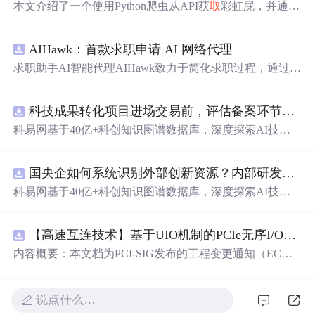
本文介绍了一个使用Python爬虫从API获
取
彩虹屁，并通过
tkinter模块创建GUI的彩虹屁生成器。该程序经pyinstaller打
包后，可在无Python环境下运行。
AIHawk：首款求职申请 AI 网络代理
求职助手AI智能代理AIHawk致力于简化求职过程，通过自
动化职位申请流程。借助人工智能，它能够帮助用户以定
制化的方式申请多个职位。
科技成果转化项目进场交易前，评估备案环节需要准备哪些材料？.docx
科易网基于40亿+科创知识图谱数据库，深度探索AI技术
在技术转移、成果转化、技术经纪、知识产权、产业创
新、科技招商等垂直领域的多样化应用场景，研究科技创
国央企如何系统识别外部创新资源？内部研发体系完善，但对外部高校、中小科技企业技术能力缺乏动态认知。.docx
新领域的AI+数智化解决方案，推动科技创新与产业创新
智能化发展。
科易网基于40亿+科创知识图谱数据库，深度探索AI技术
在技术转移、成果转化、技术经纪、知识产权、产业创
新、科技招商等垂直领域的多样化应用场景，研究科技创
【高速互连技术】基于UIO机制的PCIe无序I/O扩展：多路径架构下内存请求的高性能传输与排序控制方案设计
新领域的AI+数智化解决方案，推动科技创新与产业创新
智能化发展。
内容概要：本文档为PCI-SIG发布的工程变更通知（EC
N），介绍了名为“无序输入/输出（Unordered I/O, UIO）”
的新功能，旨在解决传统PCI/PCIe架构中严格的顺序传输
规则对多路径拓扑和高性能IO系统的限制。UIO基于Flit模
说点什么…
式，定义了一套新的TLP（事务层包）类型和规则，允许