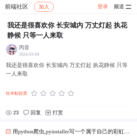
前端社区
登录
频道
加入
帖子详情
社区
前端社区
感慨
我还是很喜欢你 长安城内 万丈灯起 执花
静候 只等一人来取
丙音
2024-03-04
我还是很喜欢你 长安城内 万丈灯起 执花静候 只等
一人来取
给本帖投票
23
回复
打赏
用python爬虫,pyinstaller写一个属于自己的彩虹屁生成器！（链接在文末自