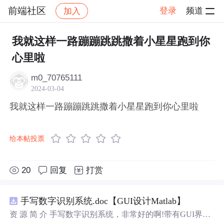
前端社区
登录
频道
加入
帖子详情
社区
前端社区
感慨
我就这样一路蹦蹦跳跳撒着小星星跑到你
心里啦
m0_70765111
2024-03-04
我就这样一路蹦蹦跳跳撒着小星星跑到你心里啦
给本帖投票
20
回复
打赏
手写数字识别系统.doc【GUI设计Matlab】
资 源 简 介 手写数字识别系统，非常好的啊!带有GUI界