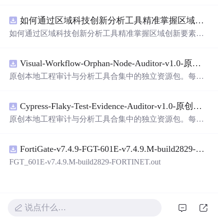
面，使用方便! 详 情 说 明 用这个手写数字识别系统，你可
以轻松地识别手写数字。这个系统不仅功能强大，而且还
如何通过区域科技创新分析工具精准掌握区域创新要素分布与产业链融合现状？.docx
带有直观的图形用户界面（GUI），非常容易使用。你只
需要将手写数字输入系统，它将立即给出准确的识别结
如何通过区域科技创新分析工具精准掌握区域创新要素分
果。这个系统可以在各种场景中使用，无论是学校、工作
布与产业链融合现状？
还是日常生活，都能为你提供快速和准确的识别服务。它
是一个非常方便和实用的工具，你一定会喜欢它的！
Visual-Workflow-Orphan-Node-Auditor-v1.0-原创源码与文档.zip
原创本地工程审计与分析工具合集中的独立资源包。每个
ZIP包含完整源码、3项自动化测试、可复现合成示例、离
线HTML、JSON与SVG报告、1080×720真实运行效果图、
Cypress-Flaky-Test-Evidence-Auditor-v1.0-原创源码与文档.zip
README、运行说明、功能清单、MIT License及原创与授
权声明。解压后进入project目录，执行npm test验证算法，
原创本地工程审计与分析工具合集中的独立资源包。每个
执行npm run report生成报告，也可通过本地静态服务器打
ZIP包含完整源码、3项自动化测试、可复现合成示例、离
开网页。运行时零第三方依赖，不包含热点产品或开源项
线HTML、JSON与SVG报告、1080×720真实运行效果图、
目源码、Logo、官方截图、论文、生产日志或其他受限素
FortiGate-v7.4.9-FGT-601E-v7.4.9.M-build2829-FORTINET.out
README、运行说明、功能清单、MIT License及原创与授
材。适合前端开发、AI应用工程、测试审计和课程实践。
权声明。解压后进入project目录，执行npm test验证算法，
FGT_601E-v7.4.9.M-build2829-FORTINET.out
执行npm run report生成报告，也可通过本地静态服务器打
开网页。运行时零第三方依赖，不包含热点产品或开源项
目源码、Logo、官方截图、论文、生产日志或其他受限素
材。适合前端开发、AI应用工程、测试审计和课程实践。
说点什么…