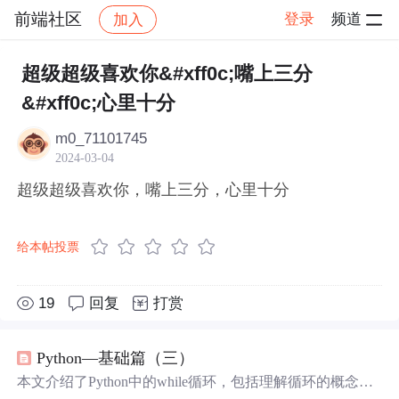
前端社区
登录
频道
加入
帖子详情
社区
前端社区
感慨
超级超级喜欢你&#xff0c;嘴上三分
&#xff0c;心里十分
m0_71101745
2024-03-04
超级超级喜欢你，嘴上三分，心里十分
给本帖投票
19
回复
打赏
Python—基础篇（三）
本文介绍了Python中的while循环，包括理解循环的概念、