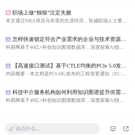
while的基本格式和案例，如何退出循环（break和continue
的使用），while循环的嵌套以及相关编程任务，如吃冰淇
职场上做“独狼”注定失败
淋的情景模拟、猜年龄游戏和鸡兔同笼问题等。
本文通过NBA球员马布里的生涯经历，告诫职场人士要具
备团队精神而非个人英雄主义。作者结合自身经历，总结
了如何避免成为职场独狼的几点建议。
怎样快速锁定符合产业需求的企业与技术资源？.docx
科易网基于40亿+科创知识图谱数据库，深度探索AI技术
在技术转移、成果转化、技术经纪、知识产权、产业创
新、科技招商等垂直领域的多样化应用场景，研究科技创
【高速接口测试】基于CTLE均衡的PCIe 5.0发射机抖动测量方法：32 GT/s速率下精确评估硅基抖动分量的技术方案
新领域的AI+数智化解决方案，推动科技创新与产业创新
智能化发展。
内容概要：本文档是PCI-SIG发布的工程变更通知（EC
N），针对PCI Express 5.0规范中32.0 GT/s速率下的发送端
（Tx）抖动测量方法进行了更新。新方法采用“抖动测量模
科技中介服务机构如何利用知识图谱提升供需匹配精准度？.docx
式”替代原有的S参数去嵌入法，通过在被测通道应用基于
CTLE的均衡来减少因信道损耗导致的信号退化，从而更准
科易网基于40亿+科创知识图谱数据库，深度探索AI技术
确地评估由芯片内部随机和确定性源产生的抖动。该方法
在技术转移、成果转化、技术经纪、知识产权、产业创
利用测试通道中的时钟模式和其他通道的合规模式，避免
新、科技招商等垂直领域的多样化应用场景，研究科技创
了传统去嵌入过程中高频噪声放大带来的测量不准确性。
新领域的AI+数智化解决方案，推动科技创新与产业创新
对于2.5至16.0 GT/s速率，原有测量方法保持不变。; 适合
智能化发展。
说点什么…
人群：从事高速接口设计、验证或测试的工程师，尤其是