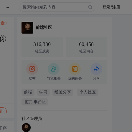
...
录
登录/注册
文章
前端社区
你
316,330
60,458
社区成员
社区内容
发帖
与我相关
我的任务
分享
前端
学习
经验分享
个人社区
北京·丰台区
复
社区管理员
正序