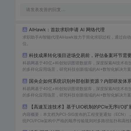
请发表友善的回复…
AIHawk：首款求职申请 AI 网络代理
求职助手AI智能代理AIHawk致力于简化求职过程，通过
位。
科技成果转化项目进场交易前，评估备案环节需要准
科易网基于40亿+科创知识图谱数据库，深度探索AI技术
的多样化应用场景，研究科技创新领域的AI+数智化解决方
国央企如何系统识别外部创新资源？内部研发体系
科易网基于40亿+科创知识图谱数据库，深度探索AI技术
的多样化应用场景，研究科技创新领域的AI+数智化解决方
【高速互连技术】基于UIO机制的PCIe无序I
内容概要：本文档为PCI-SIG发布的工程变更通知（ECN），介绍
统PCI/PCIe架构中严格的顺序传输规则对多路径拓扑和高性
规则，允许请求方（Requester）自主管理数据顺序，支