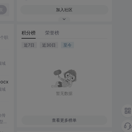
复
加入社区
积分榜
荣誉榜
多个职
近7日
近30日
至今
领域
cx
领域
暂无数据
决传
查看更多榜单
类型和
UI