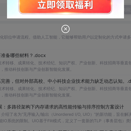
发表回
自动化职位申请流程。借助人工智能，它能够帮助用户以定制化的方式申请
备哪些材料？.docx
在技术转移、成果转化、技术经纪、知识产权、产业创新、科技招商等垂直
案，推动科技创新与产业创新智能化发展。
完善，但对外部高校、中小科技企业技术能力缺乏动态认知。.do
在技术转移、成果转化、技术经纪、知识产权、产业创新、科技招商等垂直
案，推动科技创新与产业创新智能化发展。
/O扩展：多路径架构下内存请求的高性能传输与排序控制方案设计
了名为“无序输入/输出（Unordered I/O, UIO）”的新功能，旨在解
能IO系统的限制。UIO基于Flit模式，定义了一套新的TLP（事务层包）
持多路径路由、提升系统效率并兼容现有生产者-消费者模型。文档详细说明了