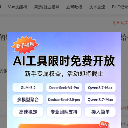
N
Vue技能树
简历/就业指导
立码吐槽
技术交流
BUG记
用AI写
的歌单 不过得吃你做的饭 作为回报 半夜给
 作为回报 半夜给你掖被子好了 ​​​
转发到动态
举报
写回
切换为时间