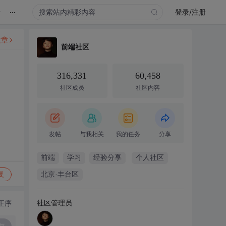
...
录
登录/注册
文章
前端社区
316,331
60,458
社区成员
社区内容
发帖
与我相关
我的任务
分享
前端
学习
经验分享
个人社区
复
北京·丰台区
社区管理员
正序