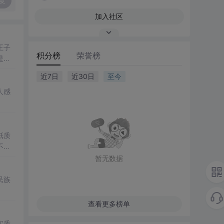
复
加入社区
王子
积分榜
荣誉榜
提醒
近7日
近30日
至今
人感
纸质
不妨
暂无数据
民族
查看更多榜单
实质