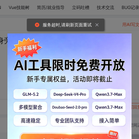
N
Vue技能树
简历/就业指导
立码吐槽
技术交流
BUG记
用AI写
服务超时,请刷新页面重试
身旁。
转发到动态
举报
写回
切换为时间