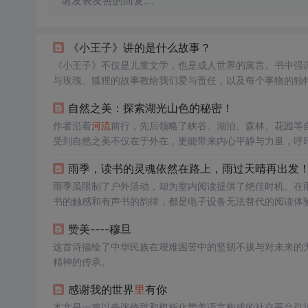
请发表友善的回复…
《小王子》讲的是什么故事？
《小王子》不仅是儿童文学，也是成人世界的寓言。书中强
与玫瑰、狐狸的故事教给我们爱与责任，以及每个事物的独
我们保持对世界的好奇和理解。
自然之美：探索湖光山色的秘密！
作者沿着
河流
前行，先后领略了峡谷、湖泊、森林、花园等
受到自然之美不仅在于外在，更能带来内心平静与力量，呼
雨季，读书的灵魂依然在路上，雨过天晴再出发
雨季虽限制了户外活动，却为室内阅读提供了绝佳时机。在
书的触感和有声书的韵律，都是电子设备无法替代的阅读体
让灵魂在书海中自由翱翔。
赞美----穆旦
这首诗描绘了中华民族在艰难困苦中的坚韧不拔与对未来的
精神的传承。
感谢我的世界
里
有你
本文是一篇以夸张修辞和模板化赞美语言构成的社交平台引