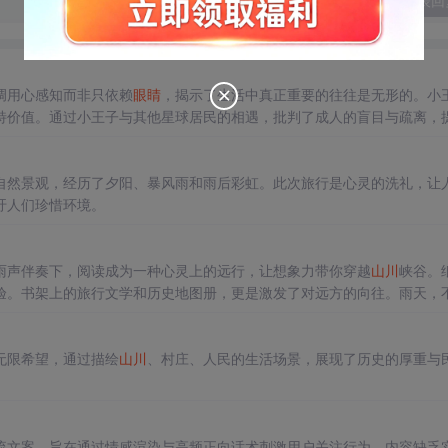
发表回
调用心感知而非只依赖
眼睛
，揭示了生活中真正重要的往往是无形的。小
特价值。通过小王子与其他星球居民的相遇，批判了成人的盲目与疏离，
自然景观，经历了夕阳、暴风雨和雨后彩虹。此次旅行是心灵的洗礼，让
吁人们珍惜环境。
！
雨声伴奏下，阅读成为一种心灵上的远行，让想象力带你穿越
山川
峡谷。
验。书架上的旅行文学和历史地图册，更是激发了对远方的向往。雨天，
无限希望，通过描绘
山川
、村庄、人民的生活场景，展现了历史的厚重与
流文案，旨在通过情感渲染与高频正向话术刺激用户关注行为。内容缺乏