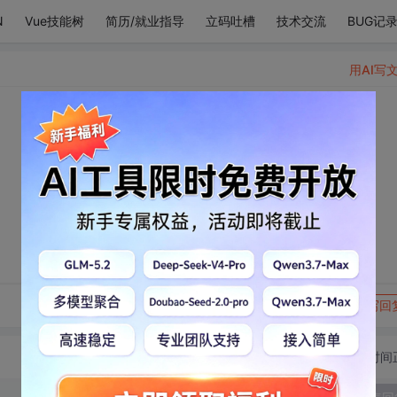
N
Vue技能树
简历/就业指导
立码吐槽
技术交流
BUG记
用AI写
转发到动态
举报
写回
切换为时间