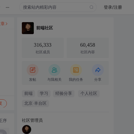
...
录
登录/注册
文章
前端社区
316,333
60,458
社区成员
社区内容
发帖
与我相关
我的任务
分享
前端
学习
经验分享
个人社区
复
北京·丰台区
社区管理员
正序