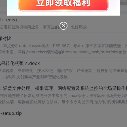
发表回
+redis）
ysql+redis） 适用初创跨境电商业务，有齐全的插件，包好用的
s库对比
分析dataclasses模块（PEP 557）与attrs第三方库在功能覆盖、
详解@dataclass装饰器的frozen/unsafe_hash/order/slot参
t__的初始化后处理钩子。通过代码示例展示attrs的validators验证器、conv
转化瓶颈？.docx
式，同时介绍cattrs的序列化/反序列化适配、Pydantic的BaseModel运行
给出在配置对象、DTO传输、领域模型等场景下的数据类选型建议与版本兼容性
在技术转移、成果转化、技术经纪、知识产权、产业创新、科技招商等垂直
案，推动科技创新与产业创新智能化发展。
cxxm.com www.csd4zlyh.com
手册：涵盖文件处理、权限管理、网络配置及系统监控的全场景操作
统性地整理了日常运维与开发中常用的Linux命令，按实际应用场景分为2
全防火墙、容器虚拟化等核心领域。每个命令均提供简洁的作用说明和典
差异及注意事项，部分内容还包含延伸工具和最佳实践建议。附录中提供了
-setup.zip
开发者、运维工程师和技术
的速查参考手册。; 使用场景及目标：①快速查找并掌握
统管理、性能调优、网络诊断等问题；③学习命令组合与管道技巧以提高自