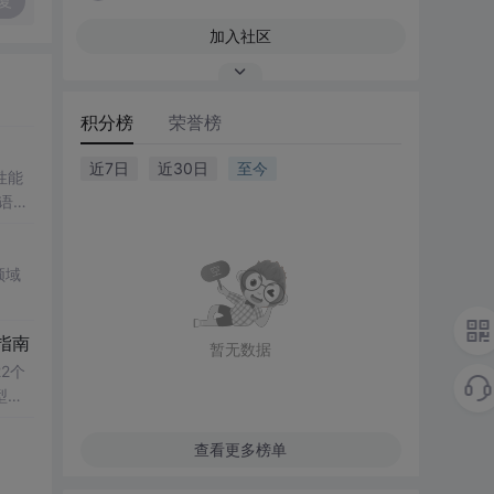
复
加入社区
积分榜
荣誉榜
近7日
近30日
至今
性能
数语
ert
时校验
策
领域
指南
暂无数据
2个
型用
常见
查看更多榜单
动化