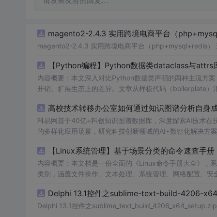
请发表友善的回复…
magento2-2.4.3 实用跨境电商平台（php+mysql
magento2-2.4.3 实用跨境电商平台（php+m
【Python编程】Python数据类dataclass与attr
内容概要：本文深入对比Python数据类声明的两种主流方案，重点
开销、扩展生态上的差异。文章从样板代码（boilerplate）消除出发，
义、field()函数的默认值工厂与元数据配置、以及__post_ini
高校技术转移办公室如何通过知识图谱分析自身成果
ers类型转换器、以及auto_attribs的PEP 526注解兼容模
增强、以及marshmallow的Schema显式定义，最后
科易网基于40亿+科创知识图谱数据库，深度探索AI技术
的多样化应用场景，研究科技创新领域的AI+数智化解决方
略。 m.czqysy.com m.cxs666.com canankeyy.com bt
【Linux系统管理】基于场景分类的命令速查
内容概要：本文档是一份全面的《Linux命令手册大全》，系
类别，涵盖文件操作、文本处理、系统管理、网络配置、安
法示例，并标注权限要求（如root或普通用户）、发行版
Delphi 13.1控件之sublime-text-build-4206-x64
故障排查流程和高危命令警示，帮助用户高效、安全地使用Linux系统。; 适合人群：具备基本Linux使用经验的
支持人员，尤其适合工作1-3年需提升实操能力的技术人员；也适合作为资深用户
Delphi 13.1控件之sublime_text_build_4206_x64_setup.zip
各类Linux命令的标准用法；②解决实际工作中遇到的系