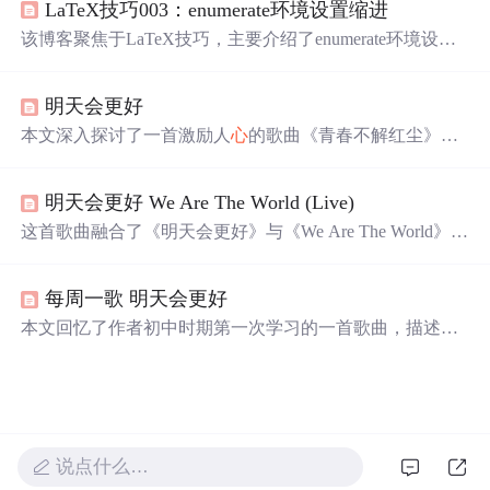
LaTeX技巧003：enumerate环境设置缩进
悟。
该博客聚焦于LaTeX技巧，主要介绍了enumerate环境设置
缩进。包含效果展示和代码两部分内容，为使用LaTeX的
用户提供了关于特定环境缩进设置的相关信息。
明天会更好
本文深入探讨了一首激励人
心
的歌曲《青春不解红尘》的
主题，通过歌词传达了对青春梦想的追求、社会责任的思
考以及对和平与幸福的渴望。歌曲中的意境与情感激发人
明天会更好 We Are The World (Live)
们对生活的热爱与对未来的憧憬。
这首歌曲融合了《明天会更好》与《We Are The World》的
经典旋律，通过深情的歌词表达了对未来的美好祝愿及对
世界和平的渴望。歌词中提到了少年的
心
、远方的饥荒、
每周一歌 明天会更好
无情的战火等元素，传达出积极向上的人生态度。
本文回忆了作者初中时期第一次学习的一首歌曲，描述了
一个阳光明媚的下午，音乐委员教大家唱歌的美好场景，
并分享了这首歌的歌词。
说点什么…