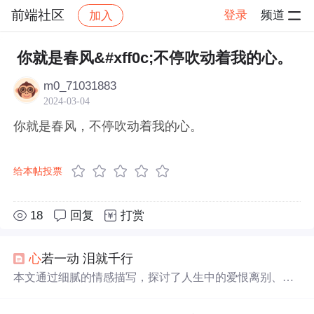
前端社区
登录
频道
加入
帖子详情
社区
前端社区
感慨
你就是春风&#xff0c;不停吹动着我的心。
m0_71031883
2024-03-04
你就是春风，不停吹动着我的心。
给本帖投票
18
回复
打赏
心
若一动 泪就千行
本文通过细腻的情感描写，探讨了人生中的爱恨离别、记
忆与遗忘的主题。作者在梦与现实交织的故事中，表达了
对过往的回忆、对未来的期盼以及对当下生活的深刻感