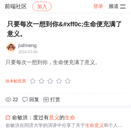
前端社区
登录
频道
加入
帖子详情
社区
前端社区
感慨
只要每次一想到你&#xff0c;生命便充满了
意义。
jiafmeng
2024-03-06
只要每次一想到你，生命便充满了意义。
给本帖投票
22
回复
打赏
俞敏洪：度过有
意义
的
生命
俞敏洪在同济大学的演讲中分享了关于
生命
意义
和个人成