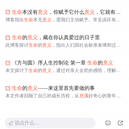
长的看法，强调了积极面对生活的态度、不断学习的重要
性以及建立良好人际关系的价值。
生命
本没有
意义
，你赋予它什么
意义
，它就有什么
博客指出
生命
本无
意义
，需我们主动赋予。常见误区有
对‘标准答案’的执念、‘外在赋予’的价值误区和‘宿命定
论’的消极陷阱。可通过投身热爱、传递价值、自我超越赋
生命
的
意义
，藏在你认真爱过的日子里
予
生命
意义
，还给出探索热爱、创造价值、规划成长的行
动方案。
此博客探讨
生命
的
意义
，指出人们因社会标准束缚和过度
思考而迷失方向。
生命
真谛在于认真去爱，如热爱生活、
真诚付出。还给出实践指南，包括挖掘日常热爱、深化情
《方与圆》序人生控制论 第一章
生命
的
意义
感联结、培养自我关怀，让
生命
从迷茫走向丰盈。
本文探讨了
生命
的
意义
，通过对亲人去世的感悟，理解
生
命
的价值与脆弱。文中引用了佛学思想来寻找心灵的慰
藉，并通过《老人与海》的故事阐述了面对困难与挑战的
生命
的
意义
——来这里首先要做的事
勇气。
本文作者回顾了自己的成长历程，从
充满
好奇心的青年到
经历失恋后的奋起直追，再到理解社会复杂性的成年人，
每一次转折都让作者对于
生命
的
意义
有了更深的理解。作
者认为
生命
的
意义
在于不断突破自我，追求知识和个人成
长。
说点什么…