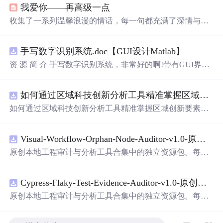
我爱你——再高级一点
收集了一系列温馨浪漫的情话，每一句都充满了深情与爱
意，适合用来表达对心爱之人的感情。
手写数字识别系统.doc【GUI设计Matlab】
资 源 简 介 手写数字识别系统，非常好的啊!带有GUI界
面，使用方便! 详 情 说 明 用这个手写数字识别系统，你可
以轻松地识别手写数字。这个系统不仅功能强大，而且还
如何通过区域科技创新分析工具精准掌握区域创新要素分布与产业链融合现状？.docx
带有直观的图形用户界面（GUI），非常容易使用。你只
需要将手写数字输入系统，它将立即给出准确的识别结
如何通过区域科技创新分析工具精准掌握区域创新要素分
果。这个系统可以在各种场景中使用，无论是学校、工作
布与产业链融合现状？
还是日常生活，都能为你提供快速和准确的识别服务。它
是一个非常方便和实用的工具，你一定会喜欢它的！
Visual-Workflow-Orphan-Node-Auditor-v1.0-原创源码与文档.zip
原创本地工程审计与分析工具合集中的独立资源包。每个
ZIP包含完整源码、3项自动化测试、可复现合成示例、离
线HTML、JSON与SVG报告、1080×720真实运行效果图、
Cypress-Flaky-Test-Evidence-Auditor-v1.0-原创源码与文档.zip
README、运行说明、功能清单、MIT License及原创与授
权声明。解压后进入project目录，执行npm test验证算法，
原创本地工程审计与分析工具合集中的独立资源包。每个
执行npm run report生成报告，也可通过本地静态服务器打
ZIP包含完整源码、3项自动化测试、可复现合成示例、离
开网页。运行时零第三方依赖，不包含热点产品或开源项
线HTML、JSON与SVG报告、1080×720真实运行效果图、