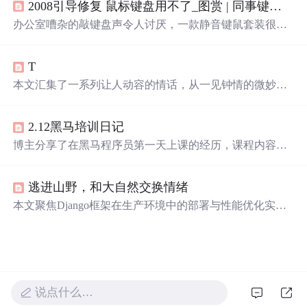
2008引导修复 鼠标键盘用不了_图赏 | 同事键盘
太吵
外，还介绍了Chrome插件SmartTabMute用于静音无关网页
声音，以及Mac应用Muzzle阻止屏幕共享时的尴尬通知弹
办公室嘈杂的敲键盘声令人讨厌，一款静音键鼠套装很有
窗。
必要。罗技近期推出MK295静音键鼠套装，有黑白两色，
配备Silent Touch技术，键盘大键静音，鼠标点击音量小。
T
键盘全尺寸，有多媒体快捷键、角度调节和防泼溅设计，
鼠标贴合手型，采用无线连接，电池续航久。
本文汇集了一系列让人动容的情话，从一见钟情的微妙到
日久生情的沉淀，每一句话都承载着深深的情感。这里有
对爱情细腻的描绘，也有对爱人深情的告白，每一段文字
2.12黑马培训日记
都能触动人心。
博主分享了在黑马程序员第一天上课的经历，课程内容尚
在初级阶段，同学们学习态度认真。宿舍环境不尽如人
意，室友生活习惯差异大，导致需要频繁换宿舍并自行打
逃进山野，和大自然交换情绪
扫。食堂物美价廉，设施有待完善。
本文聚焦Django框架在生产环境中的部署与性能优化实
践，涵盖WSGI配置、静态文件管理、数据库连接池调优、
缓存策略（如Redis集成）、HTTPS配置、Gunicorn/Uvicor
n进程管理及Nginx反向代理设置等关键技术点，旨在提升
Web应用的稳定性、并发处理能力与响应速度。
说点什么…