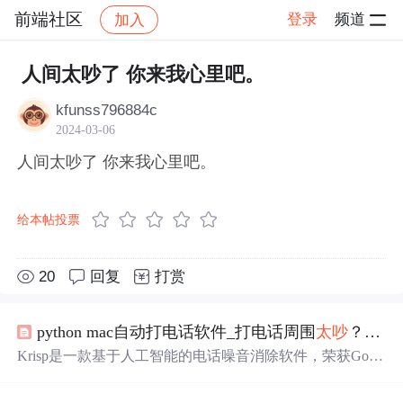
前端社区
登录
频道
加入
帖子详情
社区
前端社区
感慨
人间太吵了 你来我心里吧。
kfunss796884c
2024-03-06
人间太吵了 你来我心里吧。
给本帖投票
20
回复
打赏
python mac自动打电话软件_打电话周围
太吵
？这款软件为你过滤烦人的噪音
Krisp是一款基于人工智能的电话噪音消除软件，荣获Gold
enKittyAwards2018奖项。它能有效过滤背景噪音，如熊孩
子哭闹、街头嘈杂等，在Mac和Windows上简单易用。此