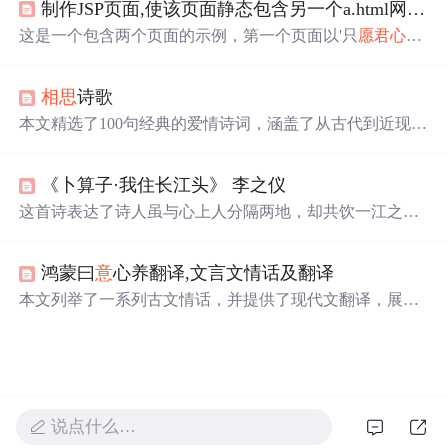
制作JSP页面,使该页面静态包含另一个a.html网页。
值观之间的关系，反映了当代技术人员在全球化背景下的
理想与现实抉择。
这是一个包含两个页面的示例，第一个页面以'只
愿君
心似
我心
，
定
不负
相思
意
。'为内容，表达情感；第二个页面标
题为'跳转后的页面'，内容则是'山有木兮木有枝，心悦君兮
相思
诗歌
君不知。'，展示了一个从情感传递到另一种心境的转变过
程。
本文精选了100句经典的爱情诗词，涵盖了从古代到近现代
众多著名诗人的情感之作。这些诗句表达了不同形式的爱
情，包括
相思
、离别、执着与永恒。
《卜算子·我住长江头》 李之仪
这首诗表达了诗人虽与心上人分隔两地，却共饮一江之水
的情感寄托。通过描绘日夜思念却难相见的情景，传达了
深切的
相思
之情。
鸿蒙曰
意
心养翻译,文言文情话及翻译
本文列举了一系列古文情话，并提供了现代文翻译，展现
了古代文人表达情感的独特方式，包括对爱人的深深眷恋
和美好祝愿。通过翻译，读者可以更深入理解古人的爱情
观念和文字魅力。
说点什么…