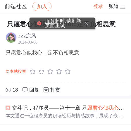
前端社区
登录
频道
加入
帖子详情
社区
前端社区
感慨
服务超时,请刷新
只愿君心似我心&#xff0c;定不负相思意
页面重试
zzz凉风
2024-03-06
只愿君心似我心，定不负相思意
给本帖投票
18
回复
打赏
奋斗吧，程序员——第十一章 只
愿君
心似
我心
，
定
本文通过一位程序员的职场经历与情感故事，展现了嵌入
式工程师在IC行业的工作状态，同时融入对通信技术和团
队文化的思考。文中探讨了个人成长、职业信念与企业价