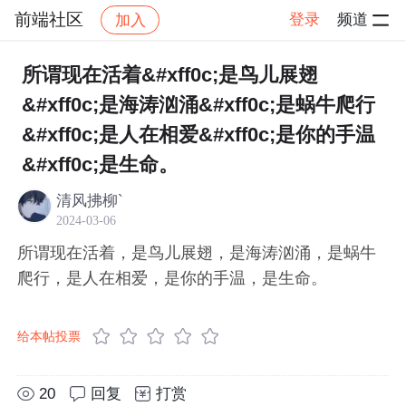
前端社区
登录
频道
加入
帖子详情
社区
前端社区
感慨
所谓现在活着&#xff0c;是鸟儿展翅
&#xff0c;是海涛汹涌&#xff0c;是蜗牛爬行
&#xff0c;是人在相爱&#xff0c;是你的手温
&#xff0c;是生命。
清风拂柳`
2024-03-06
所谓现在活着，是鸟儿展翅，是海涛汹涌，是蜗牛
爬行，是人在相爱，是你的手温，是生命。
给本帖投票
20
回复
打赏