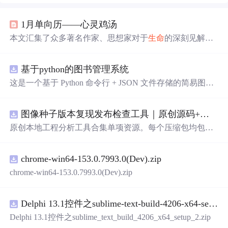
1月单向历——心灵鸡汤
本文汇集了众多著名作家、思想家对于
生命
的深刻见解和
哲理，探讨了时间、爱情、孤独、勇气、希望等主题，鼓
励人们珍惜当下，勇敢面对生活的挑战。
基于python的图书管理系统
这是一个基于 Python 命令行 + JSON 文件存储的简易图书
管理系统。 核心功能：围绕"图书"和"读者"实现两类实体
管理，以及它们之间的借阅关系。 图书管理：支持图书的
图像种子版本复现发布检查工具｜原创源码+测试+离线报告
添加、删除、修改、搜索（按书名/作者/ISBN），每本书
记录馆藏总数和当前可借数量。 学生管理：支持学生信息
原创本地工程分析工具合集单项资源。每个压缩包均包含
的添加、删除、搜索（按姓名/学号），每人默认最多借阅
完整 JavaScript/Node.js 源码、3 项自动化测试、可复现合
5 本。 借阅管理：借书时自动校验库存是否充足、是否超
成示例、离线 HTML/JSON/SVG 报告、1080×720 真实运
过借阅上限、是否重复借阅；还书时自动判断是否逾期
chrome-win64-153.0.7993.0(Dev).zip
行效果图、README、运行说明、功能清单、MIT License
（期限 30 天）；支持查看全部借阅记录、逾期记录和某人
及原创授权声明。Node.js 18+ 可直接运行，零第三方运行
chrome-win64-153.0.7993.0(Dev).zip
当前在借图书。 技术特点：纯 Python 标准库实现，无需安
依赖，适合开发者进行工程预检、质量审查和交付复核。
装任何第三方依赖；采用分层架构（模型层 → 持久化层
→ 业务层 → 界面层），职责清晰，易于扩展或替换（比
Delphi 13.1控件之sublime-text-build-4206-x64-setup-2.zip
如把 JSON 换成数据库只需改 storage.py）；数据保存在本
Delphi 13.1控件之sublime_text_build_4206_x64_setup_2.zip
地 data/ 目录的 JSON 文件中，关闭程序数据不丢失