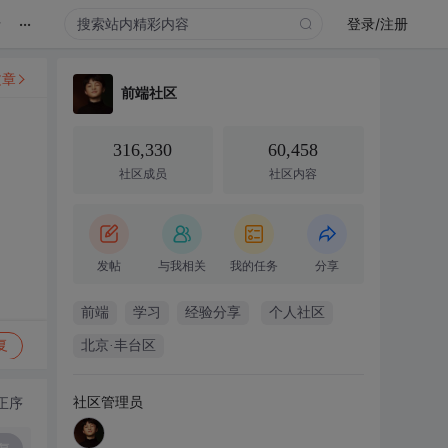
...
录
登录/注册
文章
前端社区
316,330
60,458
社区成员
社区内容
发帖
与我相关
我的任务
分享
前端
学习
经验分享
个人社区
复
北京·丰台区
社区管理员
正序