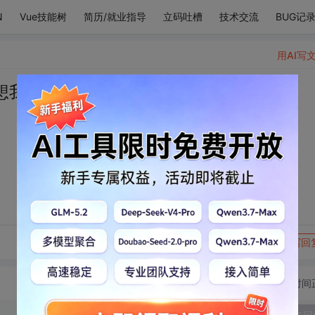
N
Vue技能树
简历/就业指导
立码吐槽
技术交流
BUG记
用AI写
想我。
转发到动态
举报
写回
切换为时间