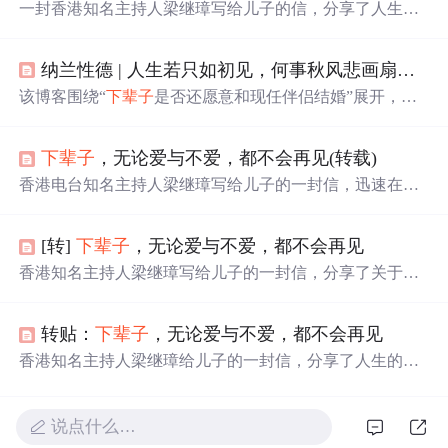
一封香港知名主持人梁继璋写给儿子的信，分享了人生的
九条宝贵建议，包括对待他人、珍惜生命、对待爱情、努
力工作等方面，适用于
所有人
。
纳兰性德 | 人生若只如初见，何事秋风悲画扇。等闲变却故人心，却道故人心易变
该博客围绕“
下辈子
是否还愿意和现任伴侣结婚”展开，采
访了众多已婚人士。结果显示，有人后悔，有人无悔。婚
姻中，日常琐事、伴侣态度等影响着满意度。同时给出提
下辈子
，无论爱与不爱，都不会再见(转载)
升婚姻幸福指数的建议，如重视小事、放弃完美幻
想
等。
香港电台知名主持人梁继璋写给儿子的一封信，迅速在网
络上流传开来。信中以七个要点阐述了人生的真谛，提醒
儿子要珍惜生命、独立自主、明辨人心等，这些忠告不仅
[转]
下辈子
，无论爱与不爱，都不会再见
适用于儿子，对
所有人
都有所启示。
香港知名主持人梁继璋写给儿子的一封信，分享了关于人
生的九个重要感悟，包括如何看待人际关系、如何面对生
命、如何对待教育及独立等，适用于
所有人
。
转贴：
下辈子
，无论爱与不爱，都不会再见
香港知名主持人梁继璋给儿子的一封信，分享了人生的智
慧与经验。内容包括对待人际关系的态度、珍惜生命、对
待工作的看法等多个方面，适用于
所有人
阅读。
说点什么…