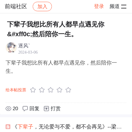
前端社区
登录
频道
加入
帖子详情
社区
前端社区
感慨
下辈子我想比所有人都早点遇见你
&#xff0c;然后陪你一生。
逐风`
2024-03-06
下辈子我想比所有人都早点遇见你，然后陪你一
生。
给本帖投票
20
回复
打赏
《
下辈子
，无论爱与不爱，都不会再见》--梁继璋