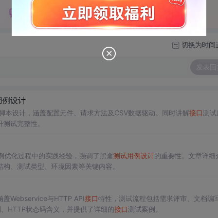
切换为时间
发表回
用例设计
脚本设计，涵盖配置元件、请求方法及CSV数据驱动。同时讲解
接口
测试
升测试完整性。
例优化过程中的实践经验，强调了黑盒
测试用例设计
的重要性。文章详细
结构、测试类型、环境因素等关键内容。
service与HTTP API
接口
特性，测试流程包括需求评审、文档编
别、HTTP状态码含义，并提供了详细的
接口
测试案例。