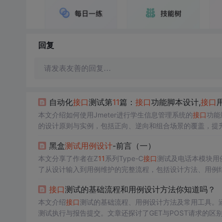
回复
请发表友善的回复…
自动化
接口
测试第
11
篇：
接口
功能脚本设计,
接口
本文介绍如何使用Jmeter进行学生信息管理系统的
接口
功能
的设计原则与实例，包括正向、逆向和组合场景的覆盖，提
黑盒
测试用例设计
-前言（一）
本文分享了作者在Z
11
系列Type-C
接口
测试及电话本模块用
了从设计输入到用例维护的完整流程，包括设计方法、用例
接口
测试的基础流程和用例设计方法你知道吗？
本文介绍
接口
测试的基础流程、用例设计方法及常用工具。涵盖Web
测试执行与报告提交。文章还探讨了GET与POST请求的区