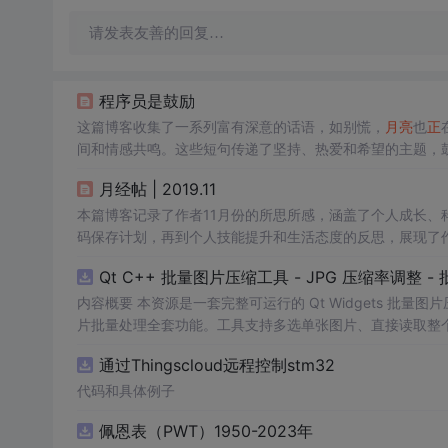
请发表友善的回复…
程序员是鼓励
这篇博客收集了一系列富有深意的话语，如别慌，
月亮
也
正
间和情感共鸣。这些短句传递了坚持、热爱和希望的主题，
接。
月经帖 | 2019.11
本篇博客记录了作者11月份的所思所感，涵盖了个人成长、科技
码保存计划，再到个人技能提升和生活态度的反思，展现了
Qt C++ 批量图片压缩工具 - JPG 压缩率调整
内容概要 本资源是一套完整可运行的 Qt Widgets 批量
片批量处理全套功能。工具支持多选单张图片、直接读取整个文件
区间压缩质量，自带锁定宽高比防拉伸变形功能；批量处理
通过Thingscloud远程控制stm32
示压缩效果。 适用人群 Qt/C++ 零基础初学者，学习 QI
设计、自媒体从业者； 想要学习图片缩放、JPG 压缩、本
代码和具体例子
片体积节省上传流量； 摄影、设计批量统一图片尺寸，批量轻量化相
佩恩表（PWT）1950-2023年
QImage 缩放保存、QSlider 参数联动、批量循环界面