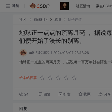
社区活动
赢在CSD
导航
社区
前端社区
感慨
帖子详情
地球正一点点的疏离月亮 ， 据说
们便开始了漫长的别离。
2024-03-07 23:13:26
m0_71101670
地球正一点点的疏离月亮 ， 据说每一百万年就会陌生一
给本帖投票
24
回复
打赏
分享
收藏
回复