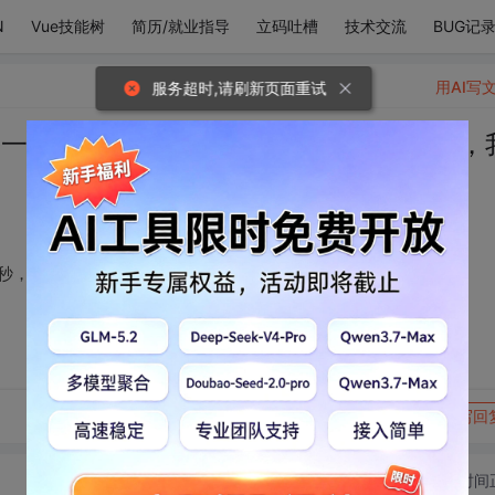
N
Vue技能树
简历/就业指导
立码吐槽
技术交流
BUG记
用AI写
服务超时,请刷新页面重试
每一百万年就会陌生一秒，早在25亿年前，
秒，早在25亿年前，我们便开始了漫长的别离。
转发到动态
举报
写回
切换为时间