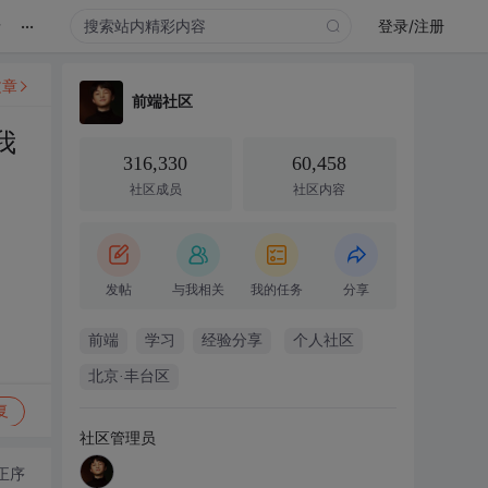
...
录
登录/注册
文章
前端社区
我
316,330
60,458
社区成员
社区内容
发帖
与我相关
我的任务
分享
前端
学习
经验分享
个人社区
北京·丰台区
复
社区管理员
正序