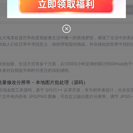
发表回
在大海某处迷茫和你是我疲惫生活中唯一的英雄梦想，展现了生活中的美
鼓励人们在日常中寻找意义，保持理智面对挑战，并在彼此的世界中找到
创新、生活方式等多个方面，从10000小时定律的探讨到GitHub的千
作者对自我提升和时代变迁的深刻感悟。
 - 批量修改分辨率 - 本地图片批处理（源码）
图片压缩桌面工具源码，基于 Qt5/C++ 从零开发，专为初学者设计，分步实
夹内所有 JPG/PNG 图像，可自定义输出图片分辨率、调节 JPG0~1
完成后自动统计每张图片压缩
前
后文件体积，计算整体压缩缩小比例，直
mage 图像绘图、文件目录遍历、UI 交互开发； 需要本地批量处理图片的办
地文件 IO、进度条交互的开发学习者。 使用场景 自媒体批量压缩配图，
册图片； 程序开发学习：QFileDialog 文件选择、QDir 文件夹
防卡顿、文件大小格式化转换全套 Qt 图像开发实战案例。 工具核心功能清单 