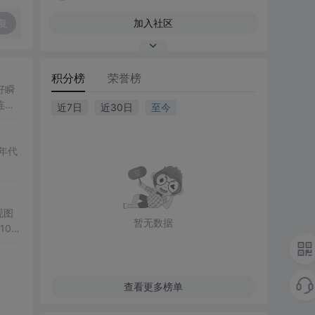
复
加入社区
积分榜
荣誉榜
好瞬
连
近7日
近30日
至今
年代
现图
暂无数据
00
观展
公、
降低图
查看更多榜单
遍历、
双模