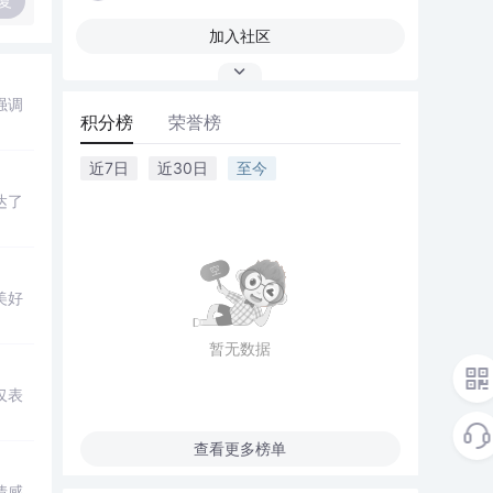
复
加入社区
强调
积分榜
荣誉榜
近7日
近30日
至今
达了
美好
暂无数据
仅表
查看更多榜单
情感