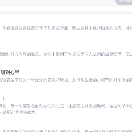
发表回
。作者通过自身经历分享了如何在学业、职业选择中保持踏实的心态，并
感受到对方深深的爱意。歌词中提到了许多关于两人之间的温馨细节，表
句甜到心里
话语表达了对另一半深深的爱意和珍视。从日常生活的小细节到对未来的
错！
调侃，每一句都旨在触动女性的心弦，让恋爱之路更加顺畅。这些句子不
人感受到满满的诚意。
，从青春校园的记忆到步入社会后的种种体会，每一句话都承载着深刻的