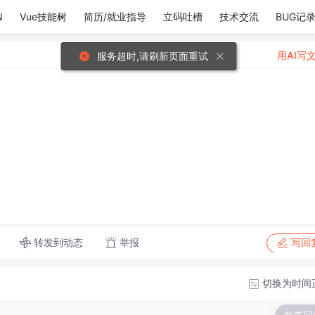
N
Vue技能树
简历/就业指导
立码吐槽
技术交流
BUG记
用AI写
服务超时,请刷新页面重试
转发到动态
举报
写回
切换为时间