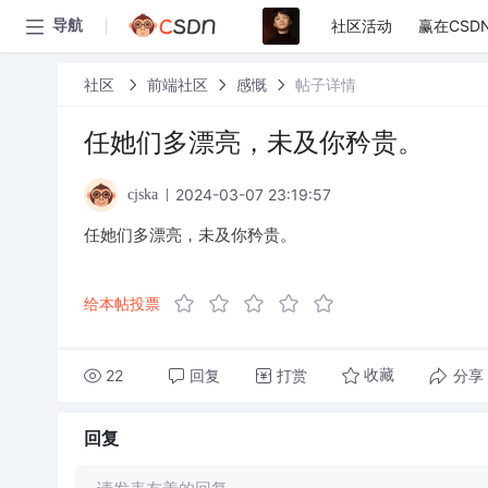
社区活动
赢在CSD
导航
社区
前端社区
感慨
帖子详情
任她们多漂亮，未及你矜贵。
2024-03-07 23:19:57
cjska
任她们多漂亮，未及你矜贵。
给本帖投票
22
回复
打赏
分享
收藏
回复