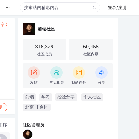
...
录
登录/注册
文章
前端社区
316,329
60,458
社区成员
社区内容
发帖
与我相关
我的任务
分享
前端
学习
经验分享
个人社区
复
北京·丰台区
社区管理员
正序