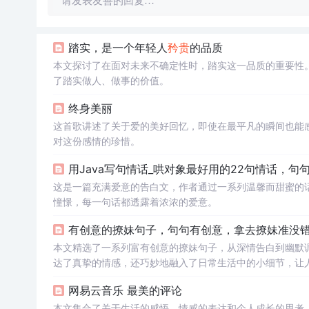
请发表友善的回复…
踏实，是一个年轻人
矜贵
的品质
本文探讨了在面对未来不确定性时，踏实这一品质的重要性
了踏实做人、做事的价值。
终身美丽
这首歌讲述了关于爱的美好回忆，即使在最平凡的瞬间也能
对这份感情的珍惜。
用Java写句情话_哄对象最好用的22句情话，句
这是一篇充满爱意的告白文，作者通过一系列温馨而甜蜜的
憧憬，每一句话都透露着浓浓的爱意。
有创意的撩妹句子，句句有创意，拿去撩妹准没
本文精选了一系列富有创意的撩妹句子，从深情告白到幽默
达了真挚的情感，还巧妙地融入了日常生活中的小细节，让
网易云音乐 最美的评论
本文集合了关于生活的感悟、情感的表达和个人成长的思考