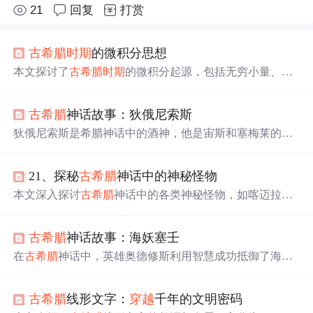
21
回复
打赏
古希腊
时期
的微积分思想
本文探讨了
古希腊
时期
的微积分起源，包括无穷小量、极
限、导数和积分的概念，以及这些思想如何影响现代微积
分。通过数学模型和Python代码实例，展示了
古希腊
微积
古希腊
神话故事：狄俄尼索斯
分在现代科学、工程、经济学、生物学和计算机科学中的
应用。
狄俄尼索斯是希腊神话中的酒神，他是宙斯和塞梅莱的儿
子。当他母亲被宙斯的火焰烧死时，他还是一名婴儿。在
山中仙子们的照料下，他学会了自然的秘密以及酒的历
21、探秘
古希腊
神话中的神秘怪物
史。他驾驶着由野兽拉的四轮马车四处旅行，随行的狂热
信徒因他们的吵闹、饮酒、舞蹈和歌唱而闻名。狄俄尼索
本文深入探讨
古希腊
神话中的各类神秘怪物，如喀迈拉、
斯的母亲引领这群女性进行着狂乱的行为，甚至导致了对
斯芬克斯、弥诺陶洛斯等，分析其形象来源、象征意义及
音乐家俄尔浦斯的残忍对待。
背后反映的
古希腊
文化价值观。这些怪物不仅是奇幻传说
古希腊
神话故事：海妖塞壬
的一部分，更体现了古人对智慧、勇气、命运与道德的理
解。
在
古希腊
神话中，英雄奥德修斯利用智慧成功抵御了海妖
塞壬诱惑的歌声，
避免
了船只触礁的
悲剧
。这段故事讲述
了他如何遵循女神喀耳斯的建议，让手下用蜡封住耳朵并
古希腊
线形文字：
穿越
千年的文明密码
把自己绑在桅杆上，最终安全通过塞壬岛。