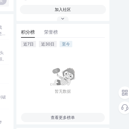
复
加入社区
成
积分榜
荣誉榜
坚
近7日
近30日
至今
头
源。
。
暂无数据
到破
查看更多榜单
梦