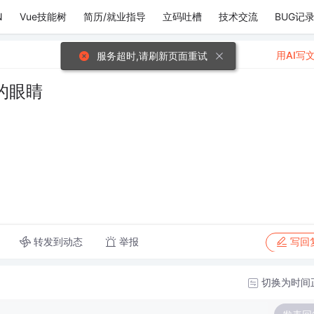
N
Vue技能树
简历/就业指导
立码吐槽
技术交流
BUG记
用AI写
服务超时,请刷新页面重试
的眼睛
转发到动态
举报
写回
切换为时间