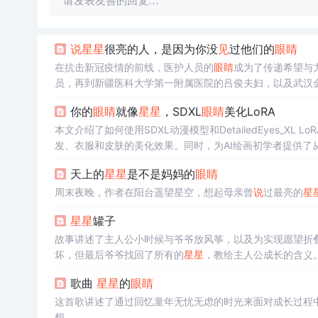
请发表友善的回复…
说
星星
很亮的人，是因为你没
见
过他们的
眼睛
在抗击新冠疫情的前线，医护人员的
眼睛
成为了传递希望与
员，再到新疆医科大学第一附属医院的吕俊夫妇，以及武汉
持。这些眼神背后，是无数患者的康复希望和新生的期待。
你的
眼睛
就像
星星
，SDXL
眼睛
美化LoRA
本文介绍了如何使用SDXL动漫模型和DetailedEyes_XL 
发、衣服和皮肤的美化效果。同时，为AI绘画初学者提供了从安装
天上的
星星
是不是妈妈的
眼睛
周末夜晚，作者在阳台遥望星空，想起母亲曾
说
过最亮的
星
星星
罐子
故事讲述了主人公小时候与爷爷放风筝，以及为实现愿望折
坏，但最后爷爷找回了所有的
星星
，教给主人公成长的含义
歌曲
星星
的
眼睛
这首歌讲述了通过回忆童年无忧无虑的时光来面对成长过程
想。