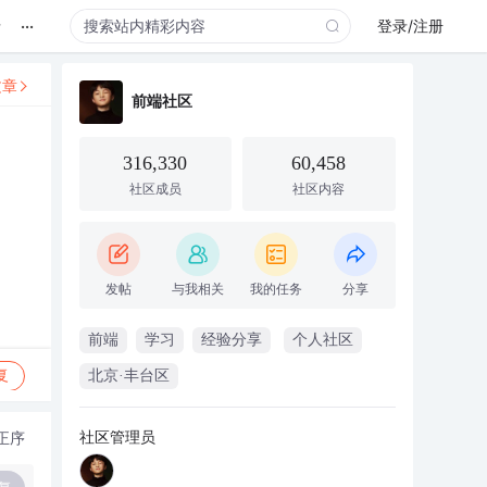
...
录
登录/注册
文章
前端社区
316,330
60,458
社区成员
社区内容
发帖
与我相关
我的任务
分享
前端
学习
经验分享
个人社区
复
北京·丰台区
社区管理员
正序