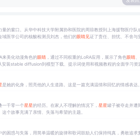
发表回
力量的窗口。从华中科技大学附属协和医院的周琼教授到上海援鄂医疗队
金域医学公司的核酸检测员刘杰，他们的
眼睛
见
证了责任、担忧、不舍与
LoRA来美化动漫角色的
眼睛
，通过不同权重的LoRA应用，展示了角色
眼睛
、
stable diffusion到模型下载、提示词使用和视频教程的全面学习资
星
是她的化身，照亮他的人生道路。这是一篇充满温情和回忆的情感表达
叠一千零一个
星星
的经历。在家人不理解的情况下，
星星
罐子被夺走并遭
。这个故事充满了亲情、失落与希望的主题。
中的困惑与失落，用简单温暖的旋律和歌词鼓励人们保持纯真，勇敢追求