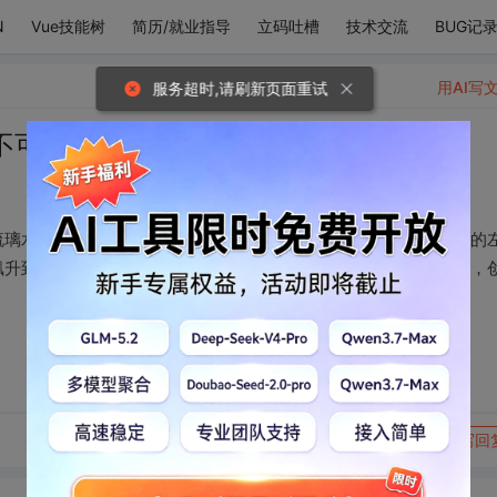
N
Vue技能树
简历/就业指导
立码吐槽
技术交流
BUG记
用AI写
服务超时,请刷新页面重试
不可自拔，
琉璃水晶血管才配得上我这身体吧！您的神作只是让我看了一眼我的
飙升到外太空让外星人注意到原来世间还有如此难以永言语描述的，
转发到动态
举报
写回