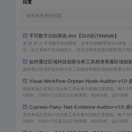
回复
请发表友善的回复…
手写数字识别系统.doc【GUI设计Matlab】
资 源 简 介 手写数字识别系统，非常好的啊!带有GUI界面
字。这个系统不仅功能强大，而且还带有直观的图形用户界面
的识别结果。这个系统可以在各种场景中使用，无论是学校
如何通过区域科技创新分析工具精准掌握区域创新要
便和实用的工具，你一定会喜欢它的！
如何通过区域科技创新分析工具精准掌握区域创新要素分布
Visual-Workflow-Orphan-Node-Auditor-v1
原创本地工程审计与分析工具合集中的独立资源包。每个ZIP
G报告、1080×720真实运行效果图、README、运行说明、功
m test验证算法，执行npm run report生成报
Cypress-Flaky-Test-Evidence-Auditor-v1
源码、Logo、官方截图、论文、生产日志或其他受限素材
原创本地工程审计与分析工具合集中的独立资源包。每个ZIP
G报告、1080×720真实运行效果图、README、运行说明、功
m test验证算法，执行npm run report生成报