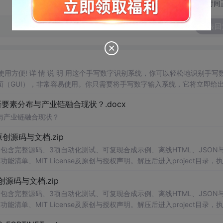
切换为时间
发表回
，使用方便! 详 情 说 明 用这个手写数字识别系统，你可以轻松地识别手写
（GUI），非常容易使用。你只需要将手写数字输入系统，它将立即给
、工作还是日常生活，都能为你提供快速和准确的识别服务。它是一个非
素分布与产业链融合现状？.docx
与产业链融合现状？
.0-原创源码与文档.zip
包含完整源码、3项自动化测试、可复现合成示例、离线HTML、JSON与
能清单、MIT License及原创与授权声明。解压后进入project目录，执
告，也可通过本地静态服务器打开网页。运行时零第三方依赖，不包含热点产品或开源
.0-原创源码与文档.zip
。适合前端开发、AI应用工程、测试审计和课程实践。
包含完整源码、3项自动化测试、可复现合成示例、离线HTML、JSON与
能清单、MIT License及原创与授权声明。解压后进入project目录，执
告，也可通过本地静态服务器打开网页。运行时零第三方依赖，不包含热点产品或开源