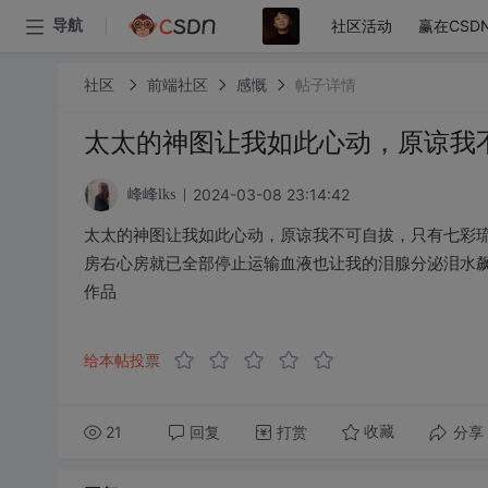
社区活动
赢在CSD
导航
社区
前端社区
感慨
帖子详情
太太的神图让我如此心动，原谅我
2024-03-08 23:14:42
峰峰lks
太太的神图让我如此心动，原谅我不可自拔，只有七彩
房右心房就已全部停止运输血液也让我的泪腺分泌泪水
作品
给本帖投票
21
回复
打赏
分享
收藏