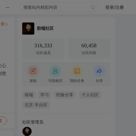
...
录
登录/注册
文章
前端社区
316,333
60,458
社区成员
社区内容
左心
创世
发帖
与我相关
我的任务
分享
前端
学习
经验分享
个人社区
北京·丰台区
复
社区管理员