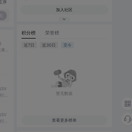
正序
加入社区
复
积分榜
荣誉榜
数
近7日
近30日
至今
出准确
常方
SV
暂无数据
行np
项目
SV
查看更多榜单
行np
项目