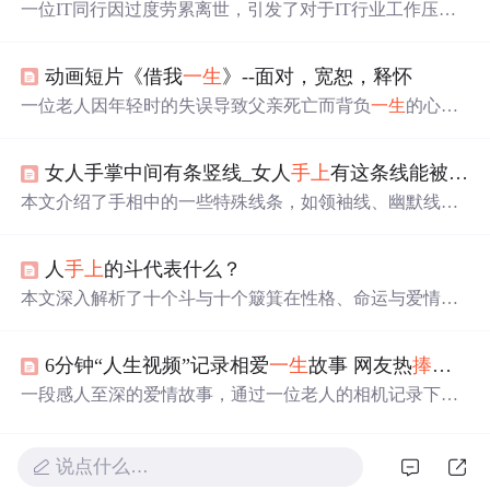
一位IT同行因过度劳累离世，引发了对于IT行业工作压力
和生活方式的反思。文章强调了平衡工作与生活的必要
性，并提醒年轻从业者注意身体健康，尤其是避免熬夜。
动画短片《借我
一生
》--面对，宽恕，释怀
一位老人因年轻时的失误导致父亲死亡而背负
一生
的心理
负担。最终，在面对与宽恕中，通过父亲留下的怀表找到
了心灵的慰藉与释放。
女人手掌中间有条竖线_女人
手上
有这条线能被宠爱
本文介绍了手相中的一些特殊线条，如领袖线、幽默线、
宠爱线、希望线、疲劳线、神秘十字线、角形线、明星线
和家族戒指线，这些线条被认为与人的性格特质、幽默
人
手上
的斗代表什么？
感、贵人运、抱负、健康状况、直觉、创造力、好运和家
庭运势等有关。通过理解这些线条，可以洞察个人的潜在
本文深入解析了十个斗与十个簸箕在性格、命运与爱情方
特点和可能的命运走向。
面的互补与完美结合，揭示了这种独特指纹特征所带来的
命运轨迹与幸福秘诀。
6分钟“人生视频”记录相爱
一生
故事 网友热
捧
称看
一段感人至深的爱情故事，通过一位老人的相机记录下
来。从青春年少到白发苍苍，从相遇、相爱到相伴
一生
，
这段视频唤起了人们对纯真爱情的美好回忆。
说点什么…