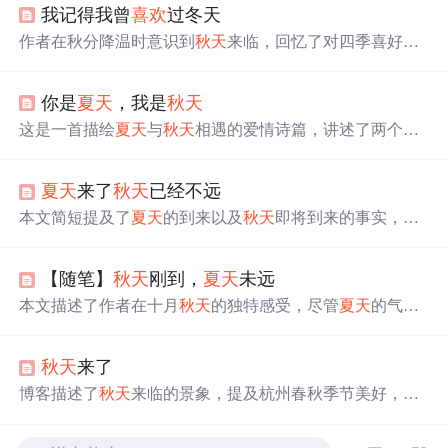
我记得我曾
喜欢
过冬天
作者在秋分降温时意识到
秋天
来临，回忆了对四季喜好的
变化。曾经
喜欢
冬春秋夏，现在
喜欢
夏冬春秋。文中描述
了
夏天
毕业季的美好回忆，以及冬天过年的情景，表达了
你是
夏天
，我是
秋天
对
夏天
结束的感慨和对四季不同体验的感悟。
这是一首描绘
夏天
与
秋天
相遇的爱情诗篇，讲述了两个季
节之间的美丽邂逅与短暂却深刻的幸福时光。
夏天
来了
秋天
已经不远
本文简短提及了
夏天
的到来以及
秋天
即将到来的事实，虽
然内容简洁但透露出一种季节更替的感慨。
【随笔】
秋天
刚到，
夏天
未远
本文描述了作者在十月
秋天
的独特感受，尽管
夏天
的气息
还未完全消散，但
秋天
已悄然来临。作者透过窗外景色的
变化，感受到了从夏末到初秋的过渡，以及自然界的微妙
秋天
来了
变化。文章表达了对自然界变化的感慨和对美好事物的留
恋。
博客描述了
秋天
来临的景象，提及杭州春秋季节美好，
夏
天
热、冬天冷。着重强调
秋天
的好，虽无苏堤桃红柳绿，
但菊花怒放、桂花飘香，且睡懒觉无犯罪感，还能在写代