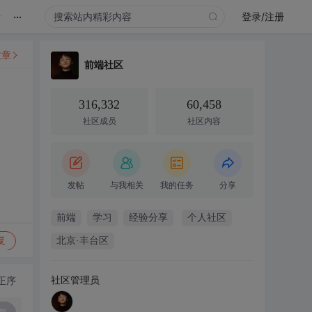
...
录
登录/注册
文章
前端社区
316,332
60,458
社区成员
社区内容
发帖
与我相关
我的任务
分享
前端
学习
经验分享
个人社区
复
北京·丰台区
社区管理员
正序