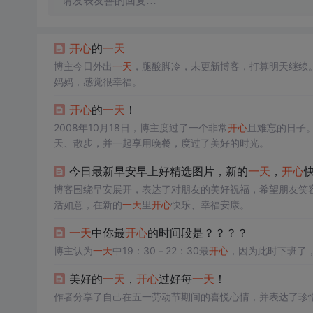
请发表友善的回复…
开心
的
一天
博主今日外出
一天
，腿酸脚冷，未更新博客，打算明天继续
妈妈，感觉很幸福。
开心
的
一天
！
2008年10月18日，博主度过了一个非常
开心
且难忘的日子
天、散步，并一起享用晚餐，度过了美好的时光。
今日最新早安早上好精选图片，新的
一天
，
开心
博客围绕早安展开，表达了对朋友的美好祝福，希望朋友笑
活如意，在新的
一天
里
开心
快乐、幸福安康。
一天
中你最
开心
的时间段是？？？？
博主认为
一天
中19：30－22：30最
开心
，因为此时下班了
美好的
一天
，
开心
过好每
一天
！
作者分享了自己在五一劳动节期间的喜悦心情，并表达了珍