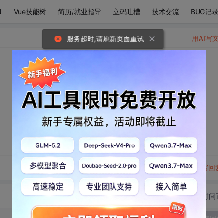
N
Vue技能树
简历/就业指导
立码吐槽
技术交流
BUG记
用AI写
服务超时,请刷新页面重试
转发到动态
举报
写回
切换为时间