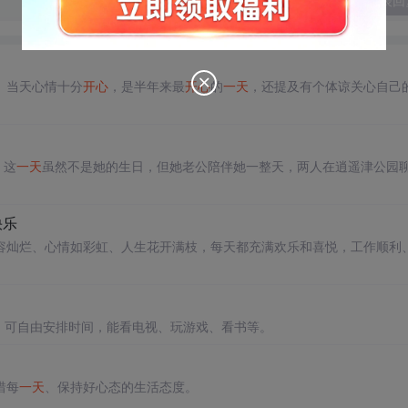
发表回
。当天心情十分
开心
，是半年来最
开心
的
一天
，还提及有个体谅关心自己
。这
一天
虽然不是她的生日，但她老公陪伴她一整天，两人在逍遥津公园
快乐
容灿烂、心情如彩虹、人生花开满枝，每天都充满欢乐和喜悦，工作顺利
，可自由安排时间，能看电视、玩游戏、看书等。
惜每
一天
、保持好心态的生活态度。