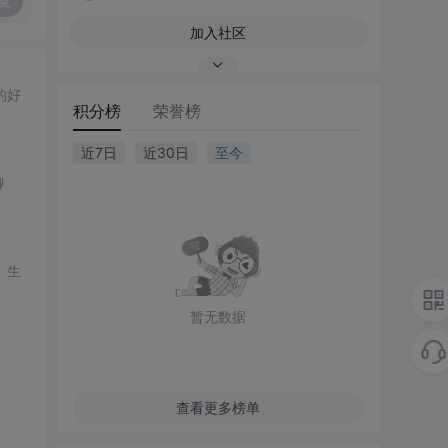
复
加入社区
的好
积分榜
荣誉榜
近7日
近30日
至今
聊
、生
暂无数据
查看更多榜单