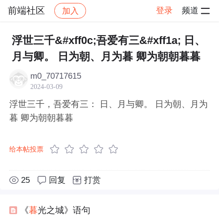
前端社区
登录
频道
加入
帖子详情
社区
前端社区
感慨
浮世三千&#xff0c;吾爱有三&#xff1a; 日、
月与卿。 日为朝、月为暮 卿为朝朝暮暮
m0_70717615
2024-03-09
浮世三千，吾爱有三： 日、月与卿。 日为朝、月为
暮 卿为朝朝暮暮
给本帖投票
25
回复
打赏
《
暮
光之城》语句