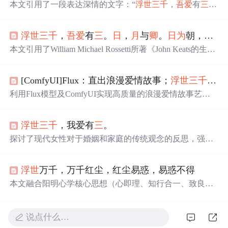
本文引用了一段表达深情的文字：“
浮世
三
千
，
吾爱
有
三
。
日
，
月
与
卿
。
日
为
朝，
月
为
暮
，
卿
为朝朝
暮
暮
。”通过这种
诗意的方式表达了对某人的深深爱意。
浮世
三
千
，
吾爱
有
三
。
日
，
月
与
卿
。
日
为
朝，
月
为
本文引用了William Michael Rossetti所著《John Keats的生
活》中的一段话，表达了作者对于太阳、
月
亮和某个人深
深的爱意，并强调了相互信任在人际关系中的重要性。
[ComfyUI]Flux：直出浪漫爱情故事；
浮世
三
千
,
吾
利用Flux模型及ComfyUI实现高质量的浪漫爱情故事艺术
创作。涵盖周年庆典、封面设计等多个场景，展示细腻情
感与高分辨率图像相结合的魅力。
浮世
三
千
，我爱有
三
。
探讨了现代女性对于婚姻和家庭的传统观念的反思，强调
个人价值和自我实现的重要性，倡导独立自主的生活态
度，同时分享了如何通过阅读、旅行、工作等方式提升自
浮世
万千，万千红尘，红尘易惑，易惑不得
我，追求幸福生活的智慧。
本文融合阳明心学核心思想（心即理、知行合一、致良
知）、佛道式空观（相由心生、境随心转、破心中之贼）
及存在主义式生命体悟，探讨主体性觉醒、真我确认与认
知边界。强调内在心性对现实建构的主导作用，批判执念
说点什么…
幻象，主张在无常中确立价值锚点，体现信息技术时代下