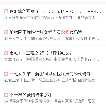
PCL综合开发（一）：Qt 5.14 + PCL 1.8.1 +VS 2017环境配置
本文详细记录了如何在VS环境下配置PCL，并结合Qt5界
面开发工具，重点解决PCL与Qt5不兼容问题，通过Cmake
编译VTK8.0.0以实现界面支持。适合PCL与Qt开发者环境
解密阿里弹性计算女程序员
念卿
代码诗！
配置参考。
阿里云在女生节期间举办特别活动，邀请16位女性工程师
分享代码诗与推荐书单。同时，回顾2018年弹性计算领域
的热门文章，涵盖ECS支持IPv6、库存不足的解决方案、
名帖153 王羲之 行书《行书帖选》
异构计算入门、企业级存储市场分析、Mac软件推荐、图
像识别技术揭秘、ECS运维技巧、镜像预设密码、标签管
文章介绍了《中国书法名帖》中王羲之的若干著名行书作
理增强以及sysbench性能测试框架。
品，如《姨母帖》、《平康帖》等，讨论了这些作品的艺
术风格、历史价值以及书法特点，展现了王羲之独特的书
三七女生节，解密阿里女程序员们的代码诗！
法艺术和家族传承。
在女生节来临之际，阿里巴巴的16位才华横溢的女性程序
员分享了她们的代码诗和推荐书单，展现了IT行业中女性
的独特魅力和贡献。
不一样的爱情语录[六]
该博客分享了50条爱情语录，涵盖对真爱的理解、恋爱与
婚姻的感悟、爱情中的相处之道等内容，如真爱是明知无