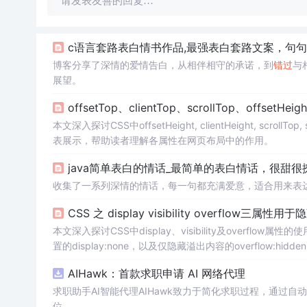
请发表友善的回复…
c语言套路表白情书作品,最强表白套路文案，句
博客分享了深情的爱情告白，从相伴相守的承诺，到
错过
与
展望。
offsetTop、clientTop、scrollTop、offsetHe
本文深入探讨CSS中offsetHeight, clientHeight, scroll
表展示，帮助读者理解各属性在网页布局中的作用。
java简单表白的情话_最简单的表白情话，很甜
收集了一系列深情的情话，每一句都充满爱意，适合用来表
CSS 之 display visibility overflow三属
本文深入探讨CSS中display、visibility及overflow
置的display:none，以及仅隐藏溢出内容的overflow:hidde
AIHawk：首款求职申请 AI 网络代理
求职助手AI智能代理AIHawk致力于简化求职过程，通过
位。