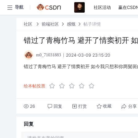
社区活动
赢在CSD
导航
社区
前端社区
感慨
帖子详情
错过了青梅竹马 避开了情窦初开 
2024-03-09 23:15:20
m0_71031883
错过了青梅竹马 避开了情窦初开 如今我只想和你两鬓斑
给本帖投票
26
回复
打赏
分享
收藏
回复