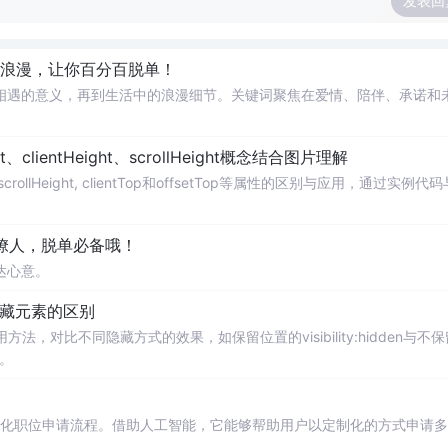
发表回
句浪漫，让你百分百脱单！
相遇的意义，再到生活中的浪漫细节。关键词聚焦在爱情、陪伴、承诺和
ight、clientHeight、scrollHeight概念结合图片理解
Top, scrollHeight, clientTop和offsetTop等属性的区别与应用，通过实例代
很撩人，脱单必备哦！
达心意。
性用于隐藏元素的区别
属性的使用方法，对比不同隐藏方式的效果，如保留位置的visibility:hidden与不
n。
自动化职位申请流程。借助人工智能，它能够帮助用户以定制化的方式申请