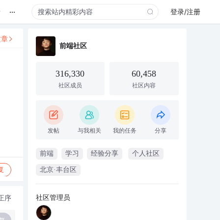
...
录
登录/注册
文章
前端社区
316,330
60,458
社区成员
社区内容
发帖
与我相关
我的任务
分享
前端
学习
经验分享
个人社区
复
北京·丰台区
社区管理员
正序