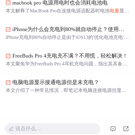
macbook pro 电源用电时也会消耗电池电
0%，加上之后从70%充到30%，总计
100
%即为一周期。电
池寿命与使用次数和
电量
相关，而非时间。锂离子电池无
本文解释了MacBook Pro在连接电源适配器时电池
电量
显示
记忆效应，可随时充电。
低于
100
%的原因。主要是为了保护电池健康，当
电量
高于
95%时，系统将不再为电池充电，直到
电量
下降到这一阈
iPhone为什么会充电到80%就自动停止？使用快充会对电池造成损伤吗？
值以下。
iPhone充电到80%自动停止是由于iOS13的'优化电池充电'功
能，该功能通过学习用户充电习惯以减缓电池老化。开启
此功能，iPhone会在用户醒来前一小时将
电量
充至
100
%。
FreeBuds Pro 4充电充不满？不用慌，轻松解决！
同时，使用快充不会显著损伤电池，其影响微乎其微，用
户可以放心使用。如感觉不便，可关闭'优化电池充电'设
本文聚焦华为FreeBuds Pro 4耳机充电问题，指出其具备智
置。
能充电功能，会根据使用习惯调节最大充
电量
，开启该功
能后
电量
可能不满属正常。还给出将
电量
充至
100
%的方
电脑电源显示接通电源但是未充电？
法，一是点击回连弹窗“立即充满”，二是在App中关闭智
能充电功能。
本文介绍了一种常见情况，即笔记本电脑连接电源但显示
未充电。问题原因在于电源设置中的充电阈值低于
100
%。
通过调整电源设置中的电池充电阈值至
100
%，可以解决这
一问题。具体步骤包括：右击电池图标，选择电源选项，
更改当前计划设置，进入高级电源设置，调整关键电池
电
量
水平至
100
%，最后重启电脑。
说点什么…