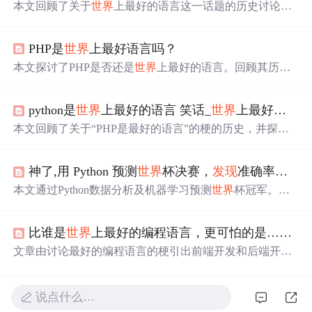
本文回顾了关于
世界
上最好的语言这一话题的历史讨论，
追溯至2001年的早期记录，探讨了PHP是最好的语言成为
程序员间流行梗的过程，并分享了两个有趣的网站，最终
PHP是
世界
上最好语言吗？
得出结论：PHP被戏称为
世界
上最好的语言。
本文探讨了PHP是否还是
世界
上最好的语言。回顾其历
史，指出如今比较优势不再明显。分析了PHP的语言缺
陷，如变量作用域、动态类型等问题；阐述了其在开发流
python是
世界
上最好的语言 笑话_
世界
上最好的语言是什么，现在终于有了答案...
程和请求处理方式上的特点；还对比了PHP7和PHP5的性
能，探讨了数组底层实现及扩展开发的利弊。
本文回顾了关于“PHP是最好的语言”的梗的历史，并探讨
了这一说法的起源及其在程序员社区中的流行程度。虽然
这个问题没有确定的答案，但这个话题一直受到程序员们
神了,用 Python 预测
世界
杯决赛，
发现
准确率还挺高
的喜爱。
本文通过Python数据分析及机器学习预测
世界
杯冠军。利
用kaggle数据集，分析历史比赛记录，采用逻辑回归算法
预测2022年卡塔尔
世界
杯的可能赢家。
比谁是
世界
上最好的编程语言，更可怕的是……
文章由讨论最好的编程语言的梗引出前端开发和后端开发
哪个更难做的话题。极客时间文章指出前端工作繁杂，后
端工作成熟稳定。如今前端发展变化大，工程师要不断学
习。讨论中大家认为前端麻烦、技术换代快，后端复杂、
说点什么…
业务难，二者功能不同但可对比难做程度。