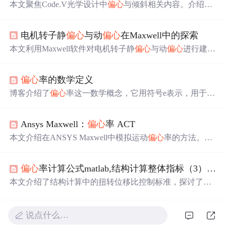
本文聚焦Code.V光学设计中
偏心
与倾斜相关内容。介绍了
偏心
与倾斜的两种形式，包括默认以表面顶点为基准点和
以空间任意点为原点。还阐述了多种
偏心
类型，如基本、
电机转子静
偏心
与动
偏心
在Maxwell中的探索
偏心
和回归等，以及不同类型的特点和作用，如局部坐标
与全局坐标的转换等。
本文利用Maxwell软件对电机转子静
偏心
与动
偏心
进行建
模，对比正常工况下的磁密、反电势、电磁力及转矩等关
键性能指标。结果显示，两类
偏心
均导致磁场分布畸变，
偏心
率的数学定义
引起反电势波形失真和转矩波动，尤其动
偏心
使动态特性
更加复杂，影响电机稳定性与可靠性。
博客介绍了
偏心
率这一数学概念，它用符号e表示，用于描
述圆锥曲线形状。阐述了椭圆、抛物线、双曲线和圆的
偏
心
率特点及取值范围，还给出椭圆和双曲线
偏心
率的数学
Ansys Maxwell：
偏心
率 ACT
表达式。
偏心
率可量化圆锥曲线偏离圆形的程度，能区分
不同圆锥截面类型。
本文介绍在ANSYS Maxwell中模拟运动
偏心
率的方法。
偏
心
率建模对电机仿真很重要，可通过Maxwell Eccentricity W
izard评估对准误差影响。文中阐述了
偏心
率类型，包括旋
偏心
率计算公式matlab,结构计算整体指标（3）——扭转位移比及楼层
转部件和旋转轴
偏心
率，还给出使用向导的分步指南、设
置结果、相关建议，强调正确建模对仿真准确性的重要
本文介绍了结构计算中的扭转位移比控制标准，探讨了其
性。
与结构规则性的关系，并详细解释了
偏心
率的概念，指出
在高层钢结构中尤其需要注意
偏心
率指标。同时，说明了
扭转位移比与
偏心
率的关系，以及它们如何共同影响结构
说点什么…
的规则性。