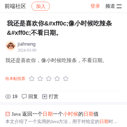
前端社区
登录
频道
加入
帖子详情
社区
前端社区
感慨
我还是喜欢你&#xff0c;像小时候吃辣条
&#xff0c;不看日期。
jiafmeng
2024-03-09
我还是喜欢你，像小时候吃辣条，不看日期。
给本帖投票
19
回复
打赏
Java 返回一个
日期
一个
小时候
的
日期
值
本文介绍了一个实用的Java方法，用于对给定的
日期
时间