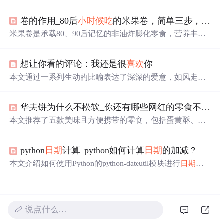
字符串进行加减操作。通过使用SimpleDateFormat解析和格
式化
日期
，配合Calendar进行精确到小时的时间调整。此方
卷的作用_80后
小时候
吃
的米果卷，简单三步，挑选香脆米果卷
法支持24小时制，并展示了如何避免常见的时间格式错
误。
米果卷是承载80、90后记忆的非油炸膨化零食，营养丰
富、口感酥脆。挑选时，可看配料表，选优质谷物、精炼
植物油、乳粉含量合适的；查看包装基础标签、成分表和
想让你看的评论：我还是很
喜欢
你
添加剂；购买后品鉴，选形状完整、颜色自然、有谷物
香、口感好的。
本文通过一系列生动的比喻表达了深深的爱意，如风走过
八千里、星辰闪烁等，同时结合了数学、物理、化学等学
科知识进行创意表达。
华夫饼为什么不松软_你还有哪些网红的零食不知道，这几款好
本文推荐了五款美味且方便携带的零食，包括蛋黄酥、华
夫饼、烤馍片、无骨鸡爪和红油面皮。这些零食不仅能满
足饥饿感，还非常适合在办公室或学校享用。
python
日期
计算_python如何计算
日期
的加减？
本文介绍如何使用Python的python-dateutil模块进行
日期
的
加减计算，通过实例演示了如何增加或减少年、月、日等
单位，并展示了relativedelta函数的强大功能。
说点什么…