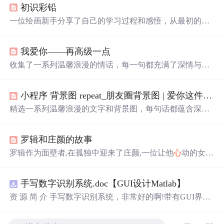
初识彩铅
一位绘画新手分享了自己的学习过程和感悟，从最初的热
爱到面对挑战的态度转变，再到通过诗歌和名言表达对生
活的理解。
我爱你——再高级一点
收集了一系列温馨浪漫的情话，每一句都充满了深情与爱
意，适合用来表达对
心
爱之人的感情。
小程序 背景图 repeat_朋友圈背景图 | 爱你这件事，没有解药
精选一系列温馨浪漫的文字和背景图，每句话都蕴含深
情，适合用作朋友圈背景或个人
心
情表达。这里有对爱情
细腻的描绘，也有对生活的温柔感悟。
罗辑和庄颜的故事
罗辑作为面壁者,在孤独中迎来了庄颜,一位让他
心
动的女
子。他们在雪山、卢浮宫等地方共度时
光
,罗辑决定让庄颜
幸福成为他的使命。这段特殊的情感经历,展示了罗辑内
心
手写数字识别系统.doc【GUI设计Matlab】
深处的变化。
资 源 简 介 手写数字识别系统，非常好的啊!带有GUI界
面，使用方便! 详 情 说 明 用这个手写数字识别系统，你可
以轻松地识别手写数字。这个系统不仅功能强大，而且还