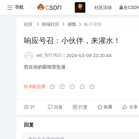
社区活动
赢在CSD
导航
社区
前端社区
感慨
帖子详情
响应号召：小伙伴，来灌水！
2024-03-09 23:20:44
m0_70717615
想在你的眼睛里坠落
给本帖投票
21
回复
打赏
分享
收藏
回复