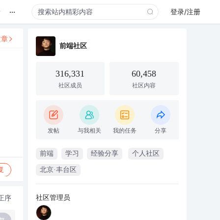
...
录
登录/注册
文章
前端社区
316,331
60,458
社区成员
社区内容
发帖
与我相关
我的任务
分享
前端
学习
经验分享
个人社区
复
北京·丰台区
社区管理员
正序