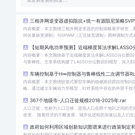
请发表友善的回复…
三相并网逆变器虚拟阻抗+统一有源阻尼策略SVP
内容概要：本文围绕三相并网逆变器的控制策略展开研究，重
间矢量脉宽调制）与SPWM（正弦脉宽调制）两种调制方式在
合统一有源阻尼技术有效抑制LC或LCL滤波器引起的谐振
【短期风电功率预测】近端梯度算法求解LASSO分
制策略的设计、调制算法的实现、动态响应分析及谐波抑制效
术，构建了完整的高性能并网逆变器控制系统仿真体系。; 适合人群：适用于从事电力电子、新能源发电、智能电网及相关领域的研究生、
内容概要：本文围绕基于近端梯度算法求解LASSO分位数
科研人员和工程技术人员，特别是具备三相并网逆变器控制理论基础并熟悉M
与鲁棒性。文章系统构建了LASSO分位数回归模型，深入
①用于高校与科研机构开展并网逆变器稳定性与控制策略的
据与异常值干扰等问题。通过Matlab平台完成了完整的
车辆控制基于H∞控制器与鲁棒线性二次调节器RL
工作；③为企业研发高性能、高可靠性的并网逆变器产品提供先进的控制方案与技术原型支
能，结果表明其相较于传统方法具有更强的稳定性和准确性
k模型文件进行实际操作与仿真验证，重点关注虚拟阻抗参
方向与技术应用案例，突出该方法在新能源预测与智能优化中的广泛适用性与实践价值。; 
内容概要：本文围绕铰接式重型车辆的稳健路径跟踪控制问题
并可进一步拓展学习文中提及的正负序控制、中点电位平衡
计学习）与Matlab编程能力，从事新能源发电预测、电
略。通过建立车辆动力学模型，针对系统中存在的外部干扰与
平。
生。; 使用场景及目标：①应用于短期风电功率预测，增强模型对噪声、异常值及非平稳特性的适应能力，提升电网调度的安全性与经济
控制性能，在保证稳定性的同时提升路径跟踪精度。研究利用
367个地级市-人口迁徙规模2018-2025年.rar
性；②为研究LASSO回归、分位数回归及近端梯度优化算法
行驶环境下的优越性与鲁棒性。; 适合人群：具备自动控制理论基础、车辆工程或自动化相关背景，熟悉Matlab/Simulink仿真工具，从事
③作为可再生能源消纳、电力市场出清、微网能量管理等工程场景下的核心数据
智能车辆控制、路径跟踪算法研究的研究生、科研人员及工程技术人员。; 使用场景及目标：①应用于铰接式
人口迁徙，也称为人口迁移，是指人口在两个地区之间的空
核心，建议读者在掌握LASSO与分位数回归理论基础上，结
型拖挂车）的自动驾驶路径跟踪控制系统设计；②为解决存
改变。 随着经济的不断发展、城市化进程的加速以及人们
项与损失函数的权衡机制。同时可借鉴文中丰富的科研案例
③服务于高校科研项目、毕业论文或工业界智能运输系统的技术开发。; 阅读建议：此资源以Matlab代码为核心
度、月度数据，我们能够更深入地理解这一社会现象，为政
政府如何利用区域创新知识图谱来进行政策制定和资
验验证的深度融合。
程中结合控制理论基础知识，运行并调试所提供的仿真程序，
型参数或引入新的扰动场景进行拓展性实验，以增强实际应
政府如何利用区域创新知识图谱来进行政策制定和资源统筹