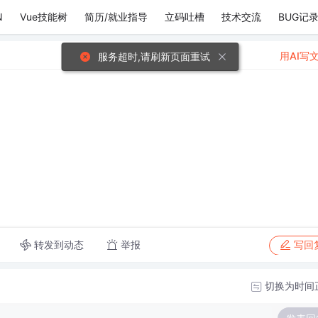
N
Vue技能树
简历/就业指导
立码吐槽
技术交流
BUG记
用AI写
服务超时,请刷新页面重试
转发到动态
举报
写回
切换为时间