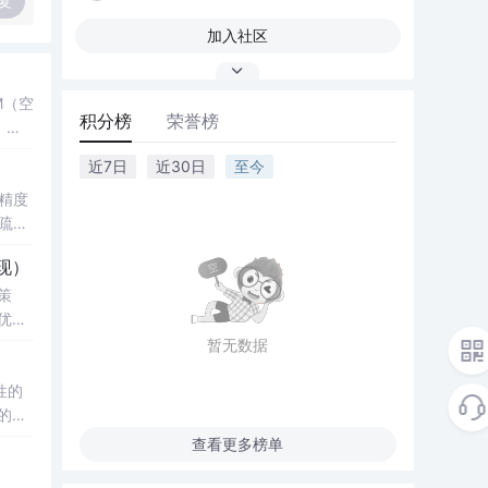
复
加入社区
M（空
积分榜
荣誉榜
，结
了控
近7日
近30日
至今
键技
精度
疏数
真验证
性
现）
科研
影响，
策
知水
究
优化
复杂
暂无数据
验；
性的
正则化
例；
的年
与实
查看更多榜单
改模