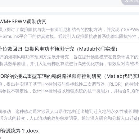
发表回
WM+SPWM调制仿真
点探讨了虚拟阻抗与统一有源阻尼相结合的控制方法，并实现了SVPW
Simulink平台下的仿真建模。通过引入虚拟阻抗改善系统输出阻抗特性
问题，从而提升逆变器在弱电网条件下的并网稳定性与电能质量。研究涵盖
位数回归-短期风电功率预测研究（Matlab代码实现）
果评估，同时拓展涉及正负序分离、中点电位平衡、DPWMA调制等关
回归的短期风电功率预测方法展开研究，旨在提升预测模型在复杂环境下的
ATLAB/Simulink仿真环境的专业人士；; 使用场景及目标：
剖析其数学原理，并引入近端梯度算法进行高效优化求解，有效应对高维稀
深入研究；②支撑学位论文撰写、学术期刊投稿或科研项目申报中的仿
算法实现与仿真实验，利用实际风电数据验证了该方法在不同分位点下的预测
QR的铰接式重型车辆的稳健路径跟踪控制研究（Matlab代码实
持；; 阅读建议：建议读者结合提供的Simulin
。此外，文档还整合了电力系统、机器学习、路径规划等多个领域的相关
数设计与有源阻尼的协同作用机制，深入理解不同调制策略对系统性能的
适合人群：具备扎实的数学基础（如凸优化、统
，提出并实现了基于H∞控制器与鲁棒线性二次调节器（RLQR）的控制
等先进控制技术，全面提升对复杂电网环境下并网系统稳定运行机制的认
力系统调度、智能优化算法或机器学习等领域的科研人员、工程技术人员及研
参数不确定性，设计H∞控制器以增强系统的抗干扰能力，并结合RLQR
Matlab进行仿真验证，对比不同工况下的控制效果，展示了所提方法在
的学者提供可复现、可扩展的Matlab代码实例，便于算法改进与对比实
分析与决策支持工具。; 阅读建议：此资源以算法实现为
重型车辆（如矿用卡车、大
间移动，这种移动通常涉及人口居住地由迁出地到迁入地的永久性或长期
合Matlab代码逐行分析近端梯度算法的迭代流程与收敛特性，重点关注
在模型不确定性和外界扰动条件下的鲁棒控制问题提供算法参考与实现范
生活方式的转变，人口流动的趋势愈发明显。通过深入研究和分析人口迁徙
，拓展至光伏预测、负荷预测等相似应用场景，注重理论推导、代码实现
支撑，建议读者在学习过
策制定、城市规划和社会发展提供有力支持。
源统筹？.docx
深入理解H∞与RLQR控制器的设计流程与参数整定方法，同时可通过修
用能力。
？