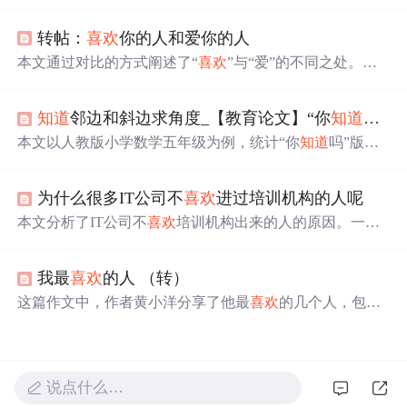
必须是行动，做了才是真爱。
喜欢
可能只是恋上某个特
点，而爱则让人牵肠挂肚，愿意为对方付出一切。
转帖：
喜欢
你的人和爱你的人
本文通过对比的方式阐述了“
喜欢
”与“爱”的不同之处。从
沟通方式、关心程度、行为表现等多个方面进行了详细的
分析，帮助读者更好地理解两者之间的差异。
知道
邻边和斜边求角度_【教育论文】“你
知道
吗？
本文以人教版小学数学五年级为例，统计“你
知道
吗”版块
内容，剖析其重要性与内在价值。指出该版块可激发学生
兴趣、拓宽视野、发展思维。教师可通过以需激思、读史
为什么很多IT公司不
喜欢
进过培训机构的人呢
明思、留白创思等方式，将其与课堂教学整合，提升学生
数学素养。
本文分析了IT公司不
喜欢
培训机构出来的人的原因。一是
部分培训机构“灌鸭式”教学，学员无项目经验、代码能力
差；二是学员缺乏成长性，难以解决疑难问题，代码不规
我最
喜欢
的人 （转）
范；三是学员期望薪资过高。同时介绍了修真院解决这些
问题的方式及现状。
这篇作文中，作者黄小洋分享了他最
喜欢
的几个人，包括
一个可爱的邻家女孩、勇敢仗义的同学豪哥、自己的父亲
以及父亲的新伴侣。通过幽默诙谐的语言，展现了他们各
自的特点以及与作者之间的有趣互动。
说点什么…