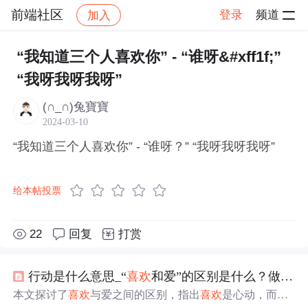
前端社区
登录
频道
加入
帖子详情
社区
前端社区
感慨
“我知道三个人喜欢你” - “谁呀&#xff1f;”
“我呀我呀我呀”
(∩_∩)兔寶寶
2024-03-10
“我知道三个人喜欢你” - “谁呀？” “我呀我呀我呀”
给本帖投票
22
回复
打赏
行动是什么意思_“
喜欢
和爱”的区别是什么？做一下就
本文探讨了
喜欢
与爱之间的区别，指出
喜欢
是心动，而爱