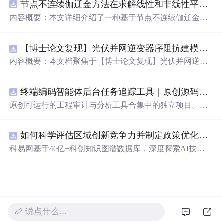
节点不连续伽辽金方法在求解线性和非线性平流方程中的一维实现（Matlab代码实现）
真实存在的吗 3. 这个颜值我能舔一辈子。 4. 他
脸上
的不是
胡子而是
玫瑰花
的刺。 5. 她
脸上
的不是
汗水
而是
玫瑰花
的
内容概要：本文详细介绍了一种基于节点不连续伽辽金方
露水
。 6. 我的天 这是什么级别的仙女。 7. 每天都是如此
法（Discontinuous Galerkin Method）在求解线性和非线性
的魅力无穷。 8. 每一帧都...
平流方程中的一维数值实现方案，并提供了完整的MATLA
【博士论文复现】光伏并网逆变器序阻抗建模、扫频辨识与弱电网交互稳定性分析【阻抗建模、验证扫频法】（Matlab代码、Simulink仿真实现）
B代码实现。该方法在处理偏微分方程特别是具有间断解
或高梯度特征的问题时展现出优异的稳定性和精度。文中
内容概要：本文档聚焦于【博士论文复现】光伏并网逆变
系统阐述了算法的核心原理、空间离散化策略、时间推进
器序阻抗建模、扫频辨识与弱电网交互稳定性分析，提供
机制以及边界条件的处理方式，通过具体编程实例展示如
了完整的Matlab代码与Simulink仿真实现方案。内容涵盖基
何在MATLAB环境中实现该数值方法，并辅以典型算例验
终端编码智能体后台任务追踪工具｜原创源码+测试+离线报告
于谐波线性化的并网VSG逆变器正负序阻抗建模、锁相环
证其有效性和可靠性。此外，文章还强调科研工作中“借
与电流环的小信号建模、扫频法辨识系统阻抗、奈奎斯特
原创可运行的工程审计与分析工具合集中的独立项目。每
力”与创新思维的重要性，鼓励研究者在夯实理论基础的同
稳定性判据的应用，以及在弱电网条件下逆变器与电网交
个压缩包包含完整 Node.js、HTML、CSS、JavaScript 源
时勇于探索新思路。; 适合人群：具备偏微分方程数值解法
互稳定性的仿真验证全过程。通过理论推导与仿真实践相
码，内置合成示例、3 项自动化验收、离线 HTML/JSON/S
基础知识、熟悉MATLAB编程，从事计算数学、流体力
结合，帮助读者掌握新能源并网系统稳定性分析的核心技
如何科学评估区域创新竞争力并制定政策优化策略？.docx
VG 报告、1080×720 运行效果图、README、运行说明、
学、物理建模及相关领域的研究生、科研人员及工程技术
术与工程实现方法。; 适合人群：具备电力电子、自动控制
MIT License 与原创授权声明。零第三方运行依赖，不包含
科易网基于40亿+科创知识图谱数据库，深度探索AI技术
开发者。; 使用场景及目标：① 学习并掌握节点不连续伽
理论基础，熟悉Matlab/Simulink环境，从事新能源发电、并
榜单产品源码、官方素材、论文、账号数据或未授权内
在技术转移、成果转化、技术经纪、知识产权、产业创
辽金方法的基本理论与实现流程；② 利用所提供的MATL
网控制或电力系统稳定性研究的研究生、科研人员及工程
容。适合 AI 工程、前端、运维和质量团队用于本地预检、
新、科技招商等垂直领域的多样化应用场景，研究科技创
AB代码开展线性和非线性平流方程的数值模拟实验；③
师。; 使用场景及目标：① 复现博士论文中关于光伏并网
教学演示与二次开发。运行方法：Node.js 18+ 下执行 npm
新领域的AI+数智化解决方案，推动科技创新与产业创新
将该方法作为基础算法应用于高分辨率数值模拟、守恒律
逆变器阻抗建模与稳定性分析的关键实验；② 学习并掌握
test 与 npm run report，或启动静态服务器打开 index.html。
智能化发展。
方程求解等科研项目中的扩展与改进； 阅读建议：建议读
扫频法（Frequency Scan）在实际系统中的应用技巧；③
者结合经典数值分析教材深入理解DG方法的数学背景，逐
利用提供的模型进行弱电网下并网系统稳定性的仿真研究
说点什么…
段调试并运行所附MATLAB代码，通过调整初始条件、网
与故障机理分析；④ 作为相关课题研究或毕业设计的技术