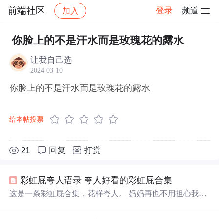
前端社区
登录
频道
加入
帖子详情
社区
前端社区
感慨
你脸上的不是汗水而是玫瑰花的露水
让我自己选
2024-03-10
你脸上的不是汗水而是玫瑰花的露水
给本帖投票
21
回复
打赏
彩虹屁夸人语录 夸人好看的彩虹屁合集
这是一条彩虹屁合集，花样夸人。 ​妈妈再也不用担心我不
会夸人了。 彩虹屁夸人语录 夸人好看的彩虹屁合集： 1.
今日份的美貌（帅气）也正常营业了。 2. 这样的额美貌是