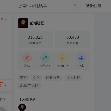
...
录
登录/注册
文章
前端社区
316,329
60,458
社区成员
社区内容
发帖
与我相关
我的任务
分享
前端
学习
经验分享
个人社区
复
北京·丰台区
社区管理员
正序