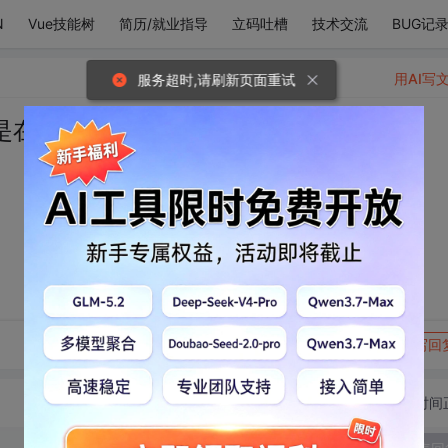
N
Vue技能树
简历/就业指导
立码吐槽
技术交流
BUG记
用AI写
服务超时,请刷新页面重试
是在年少时遇见了你
转发到动态
举报
写回
切换为时间