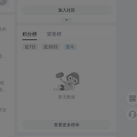
复
加入社区
良的
积分榜
荣誉榜
近7日
近30日
至今
度。
唱
强化
暂无数据
怀念
查看更多榜单