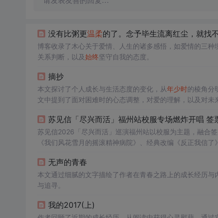
请发表友善的回复…
没有比粥更
温柔
的了。念予毕生流离红尘，就找
博客收录了木心关于爱情、人生的诸多感悟，如爱情的三种
关系判断，以及
始终
坚守自我的态度。
摘抄
本文探讨了个人成长与生活态度的变化，从
年少时
的棱角分
文中提到了面对困难时的心态调整，对爱的理解，以及对未
苏见信「尽兴而活」福州站校服专场燃炸开唱 签
苏见信2026「尽兴而活」巡演福州站以校服为主题，融合
《我们风花雪月的摇滚精神病院》、经典改编《反正我信了
音乐现场感染力与粉丝情感共振。
无声的青春
本文通过细腻的文字描绘了作者在青春之路上的成长经历与
与追寻。
我的2017(上)
作者回顾了近期的成长经历，从阅读中获得心灵慰藉，通过