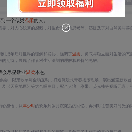
发表回
不到一个似粥
温柔
的人。
境界，对人心浅薄的感慨，对生命意义的思考等。还提及了对自然美与善
明到成年后对世界的理解和妥协，强调了
温柔
、勇气与独立面对生活的态
来的期待，展现了作者对生活深刻的理解和独特的见解。
票会尽显敬业
温柔
本色
签票会、限定歌单与全场互动，打造沉浸式青春摇滚现场。演出涵盖新歌首
》及《天高地厚》等大合唱曲目，配合人浪、彩带、荧光棒等视听元素，
内心感悟，从
年少时
的欢乐到岁月沉淀后的回忆，再到对往昔美好时光的
实际项目加深了对代码和生活的理解，并分享了工作中的喜悦与疲惫。