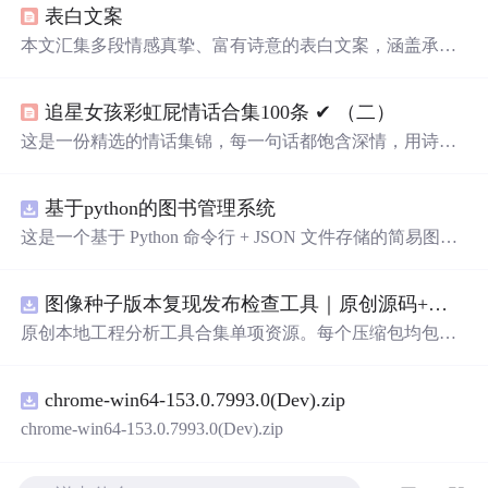
表白文案
本文汇集多段情感真挚、富有诗意的表白文案，涵盖承
诺、陪伴、深情告白与日常浪漫意象，适用于恋爱关系中
的情感表达场景。文案融合文学修辞与生活化比喻，突出
追星女孩彩虹屁情话合集100条 ✔︎ （二）
真挚情感与长期承诺，强调信息技术无关的情感传播价
值。
这是一份精选的情话集锦，每一句话都饱含深情，用诗意
的语言表达对爱人的独特情感。从四季更替到日常琐碎，
从山川湖海到街头巷尾，每一段文字都在诉说着对一个人
基于python的图书管理系统
的思念与热爱。
这是一个基于 Python 命令行 + JSON 文件存储的简易图书
管理系统。 核心功能：围绕"图书"和"读者"实现两类实体
管理，以及它们之间的借阅关系。 图书管理：支持图书的
图像种子版本复现发布检查工具｜原创源码+测试+离线报告
添加、删除、修改、搜索（按书名/作者/ISBN），每本书
记录馆藏总数和当前可借数量。 学生管理：支持学生信息
原创本地工程分析工具合集单项资源。每个压缩包均包含
的添加、删除、搜索（按姓名/学号），每人默认最多借阅
完整 JavaScript/Node.js 源码、3 项自动化测试、可复现合
5 本。 借阅管理：借书时自动校验库存是否充足、是否超
成示例、离线 HTML/JSON/SVG 报告、1080×720 真实运
过借阅上限、是否重复借阅；还书时自动判断是否逾期
chrome-win64-153.0.7993.0(Dev).zip
行效果图、README、运行说明、功能清单、MIT License
（期限 30 天）；支持查看全部借阅记录、逾期记录和某人
及原创授权声明。Node.js 18+ 可直接运行，零第三方运行
chrome-win64-153.0.7993.0(Dev).zip
当前在借图书。 技术特点：纯 Python 标准库实现，无需安
依赖，适合开发者进行工程预检、质量审查和交付复核。
装任何第三方依赖；采用分层架构（模型层 → 持久化层